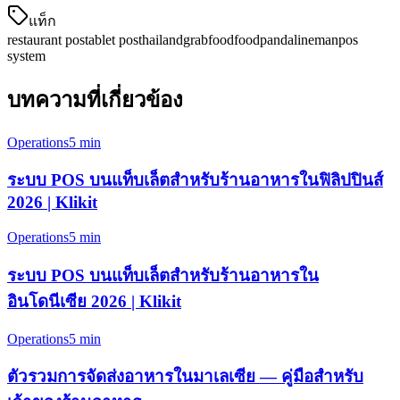
แท็ก
restaurant pos
tablet pos
thailand
grabfood
foodpanda
lineman
pos
system
บทความที่เกี่ยวข้อง
Operations
5 min
ระบบ POS บนแท็บเล็ตสำหรับร้านอาหารในฟิลิปปินส์
2026 | Klikit
Operations
5 min
ระบบ POS บนแท็บเล็ตสำหรับร้านอาหารใน
อินโดนีเซีย 2026 | Klikit
Operations
5 min
ตัวรวมการจัดส่งอาหารในมาเลเซีย — คู่มือสำหรับ