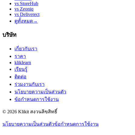
vs
StoreHub
vs
Zeoniq
vs
Deliverect
ดูทั้งหมด
→
บริษัท
เกี่ยวกับเรา
ราคา
kliklearn
เรียนรู้
ติดต่อ
ร่วมงานกับเรา
นโยบายความเป็นส่วนตัว
ข้อกำหนดการใช้งาน
© 2026 Klikit สงวนลิขสิทธิ์
นโยบายความเป็นส่วนตัว
ข้อกำหนดการใช้งาน