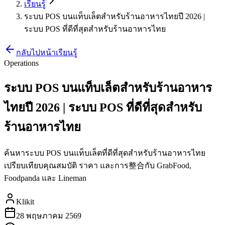
เรียนรู้
ระบบ POS บนแท็บเล็ตสำหรับร้านอาหารไทยปี 2026 |
ระบบ POS ที่ดีที่สุดสำหรับร้านอาหารไทย
กลับไปหน้าเรียนรู้
Operations
ระบบ POS บนแท็บเล็ตสำหรับร้านอาหาร
ไทยปี 2026 | ระบบ POS ที่ดีที่สุดสำหรับ
ร้านอาหารไทย
ค้นหาระบบ POS บนแท็บเล็ตที่ดีที่สุดสำหรับร้านอาหารไทย
เปรียบเทียบคุณสมบัติ ราคา และการ整合กับ GrabFood,
Foodpanda และ Lineman
Klikit
28 พฤษภาคม 2569