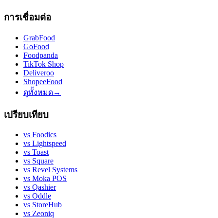
การเชื่อมต่อ
GrabFood
GoFood
Foodpanda
TikTok Shop
Deliveroo
ShopeeFood
ดูทั้งหมด
→
เปรียบเทียบ
vs
Foodics
vs
Lightspeed
vs
Toast
vs
Square
vs
Revel Systems
vs
Moka POS
vs
Qashier
vs
Oddle
vs
StoreHub
vs
Zeoniq