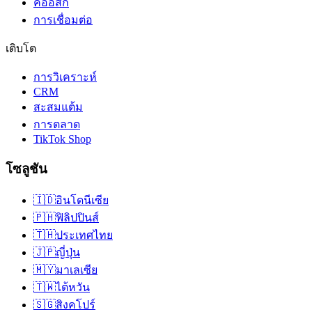
คีออสก์
การเชื่อมต่อ
เติบโต
การวิเคราะห์
CRM
สะสมแต้ม
การตลาด
TikTok Shop
โซลูชัน
🇮🇩
อินโดนีเซีย
🇵🇭
ฟิลิปปินส์
🇹🇭
ประเทศไทย
🇯🇵
ญี่ปุ่น
🇲🇾
มาเลเซีย
🇹🇼
ไต้หวัน
🇸🇬
สิงคโปร์