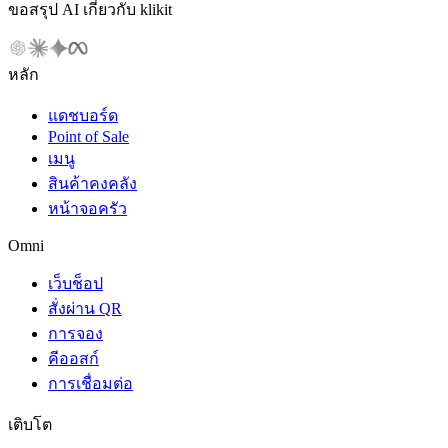
ขอสรุป AI เกี่ยวกับ klikit
หลัก
แดชบอร์ด
Point of Sale
เมนู
สินค้าคงคลัง
หน้าจอครัว
Omni
เว็บช็อป
สั่งผ่าน QR
การจอง
คีออสก์
การเชื่อมต่อ
เติบโต