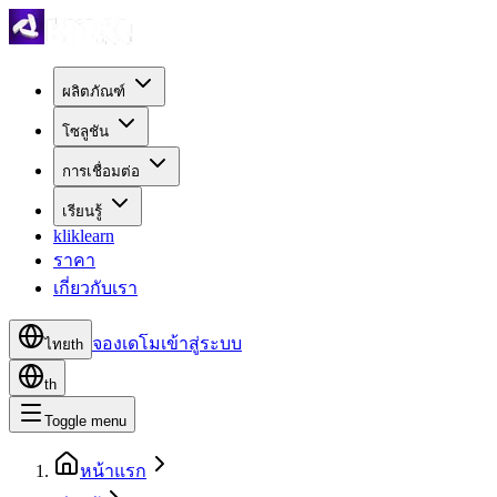
ผลิตภัณฑ์
โซลูชัน
การเชื่อมต่อ
เรียนรู้
kliklearn
ราคา
เกี่ยวกับเรา
จองเดโม
เข้าสู่ระบบ
ไทย
th
th
Toggle menu
หน้าแรก