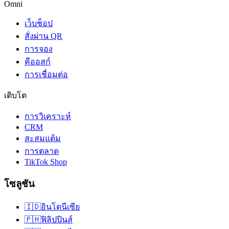
Omni
เว็บช็อป
สั่งผ่าน QR
การจอง
คีออสก์
การเชื่อมต่อ
เติบโต
การวิเคราะห์
CRM
สะสมแต้ม
การตลาด
TikTok Shop
โซลูชัน
🇮🇩
อินโดนีเซีย
🇵🇭
ฟิลิปปินส์