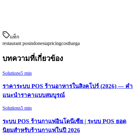
无需长期合同的月度支付
无隐藏费用/设置费用
随着您的业务增长而扩展
แท็ก
restaurant pos
indonesia
pricing
cost
harga
บทความที่เกี่ยวข้อง
Solutions
5 min
ราคาระบบ POS ร้านอาหารในสิงคโปร์ (2026) — คำ
แนะนำราคาแบบสมบูรณ์
Solutions
5 min
ระบบ POS ร้านกาแฟอินโดนีเซีย | ระบบ POS ยอด
นิยมสำหรับร้านกาแฟในปี 2026