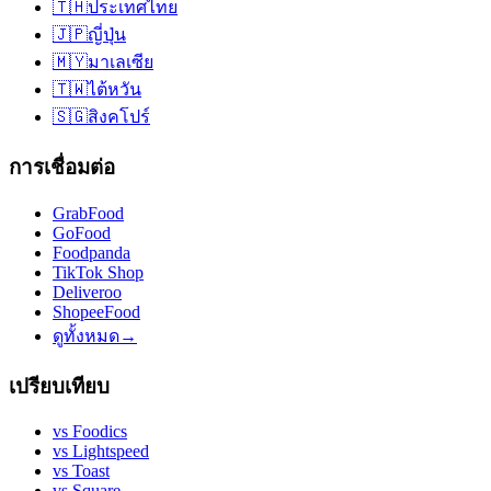
🇹🇭
ประเทศไทย
🇯🇵
ญี่ปุ่น
🇲🇾
มาเลเซีย
🇹🇼
ไต้หวัน
🇸🇬
สิงคโปร์
การเชื่อมต่อ
GrabFood
GoFood
Foodpanda
TikTok Shop
Deliveroo
ShopeeFood
ดูทั้งหมด
→
เปรียบเทียบ
vs
Foodics
vs
Lightspeed
vs
Toast
vs
Square