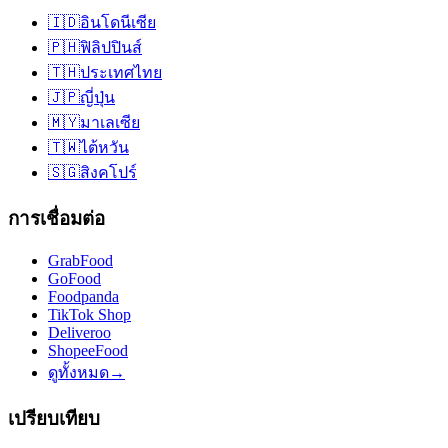
🇮🇩
อินโดนีเซีย
🇵🇭
ฟิลิปปินส์
🇹🇭
ประเทศไทย
🇯🇵
ญี่ปุ่น
🇲🇾
มาเลเซีย
🇹🇼
ไต้หวัน
🇸🇬
สิงคโปร์
การเชื่อมต่อ
GrabFood
GoFood
Foodpanda
TikTok Shop
Deliveroo
ShopeeFood
ดูทั้งหมด
→
เปรียบเทียบ