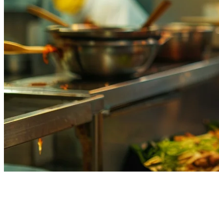
ระบบการจัดการคำสั่งอาหารใน
ฟิลิปปินส์: คู่มืออย่างสมบูรณ์