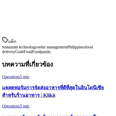
Eats การป้อนข้อมูลด้วยมือไม่ใช่วัตถุประสงค์
2. การ整合ระบบแสดงผลในช่าง (KDS)
คำสั่งควรปราก
แท็ก
restaurant technology
order management
Philippines
food
delivery
GrabFood
Foodpanda
บทความที่เกี่ยวข้อง
Operations
5 min
แพลตฟอร์มการจัดส่งอาหารที่ดีที่สุดในอินโดนีเซีย
สำหรับร้านอาหาร | Klikit
Operations
5 min