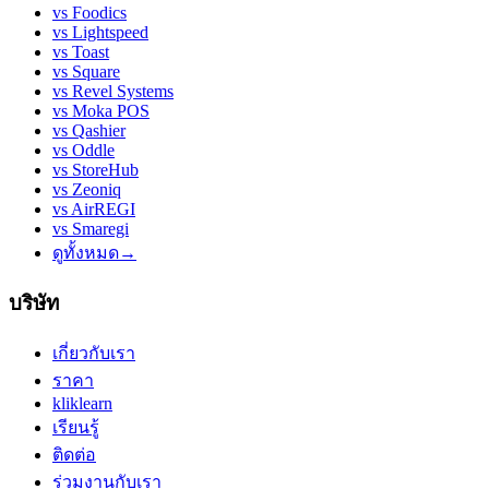
vs
Foodics
vs
Lightspeed
vs
Toast
vs
Square
vs
Revel Systems
vs
Moka POS
vs
Qashier
vs
Oddle
vs
StoreHub
vs
Zeoniq
vs
AirREGI
vs
Smaregi
ดูทั้งหมด
→
บริษัท
เกี่ยวกับเรา
ราคา
kliklearn
เรียนรู้
ติดต่อ
ร่วมงานกับเรา