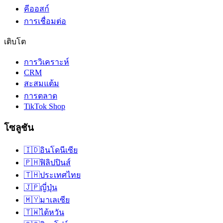
คีออสก์
การเชื่อมต่อ
เติบโต
การวิเคราะห์
CRM
สะสมแต้ม
การตลาด
TikTok Shop
โซลูชัน
🇮🇩
อินโดนีเซีย
🇵🇭
ฟิลิปปินส์
🇹🇭
ประเทศไทย
🇯🇵
ญี่ปุ่น
🇲🇾
มาเลเซีย
🇹🇼
ไต้หวัน