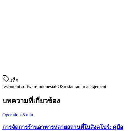
ทั้งหมด
การจัดการเมนูพร้อมกับการซิงค์สินค้าคงคลังทันที
การจัดการหลายสถานที่พร้อมกับการเข้าถึงตาม
บทบาท
การดำเนินการชำระเงินที่เป็นส่วนหนึ่งพร้อมอัตราส่วน
ขยายที่แข่งขัน
CRM และโปรแกรมความ忠実ของลูกค้า
แดชบ
แท็ก
restaurant software
Indonesia
POS
restaurant management
บทความที่เกี่ยวข้อง
Operations
5 min
การจัดการร้านอาหารหลายสถานที่ในสิงคโปร์: คู่มือ