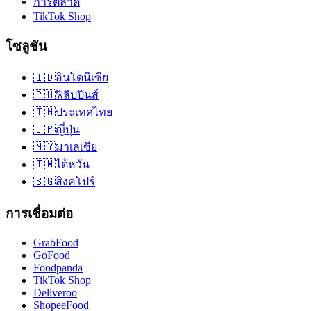
การตลาด
TikTok Shop
โซลูชัน
🇮🇩
อินโดนีเซีย
🇵🇭
ฟิลิปปินส์
🇹🇭
ประเทศไทย
🇯🇵
ญี่ปุ่น
🇲🇾
มาเลเซีย
🇹🇼
ไต้หวัน
🇸🇬
สิงคโปร์
การเชื่อมต่อ
GrabFood
GoFood
Foodpanda
TikTok Shop
Deliveroo
ShopeeFood