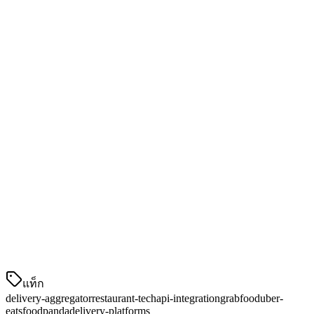
ติดตามคำสั่งซื้อที่มาจากแอปพลิเคชันไหน
ด้วยการอินเตกรชัน API ถูกต้อง, ทุกคำสั่งซื้อไหลโดยตรงเข้าสู่
ระบบแสดงผลของครัวของคุณ, ไม่ว่ามันมาจากที่ไหน มือถือ
ไม่มี, การป้อนข้อมูลด้วยมือไม่มี, ความผิดพลาดไม่มี
วิธีการทำงานของ API รวมระบบจัดส่ง
อาหารร้านอาหาร
นี่คือการไหลของปกติ:
ซิงค์เมนู
— เมนู POS ของคุณส่งข้อมูลไปยัง
แพลตฟอร์มจัดส่งอาหารที่เชื่อมต่อทั้งหมดโดยอัตโนมัติ
การรับคำสั่งซื้อ
— คำสั่งซื้อมาโดยตรงเข้าสู่ระบบ POS
หรือระบบแสดงผลครัว (KDS) ของคุณ
แท็ก
delivery-aggregator
restaurant-tech
api-integration
grabfood
uber-
eats
foodpanda
delivery-platforms