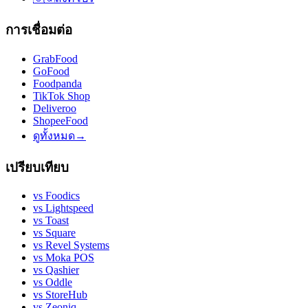
การเชื่อมต่อ
GrabFood
GoFood
Foodpanda
TikTok Shop
Deliveroo
ShopeeFood
ดูทั้งหมด
→
เปรียบเทียบ
vs
Foodics
vs
Lightspeed
vs
Toast
vs
Square
vs
Revel Systems
vs
Moka POS
vs
Qashier
vs
Oddle
vs
StoreHub
vs
Zeoniq