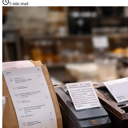
5 min
read