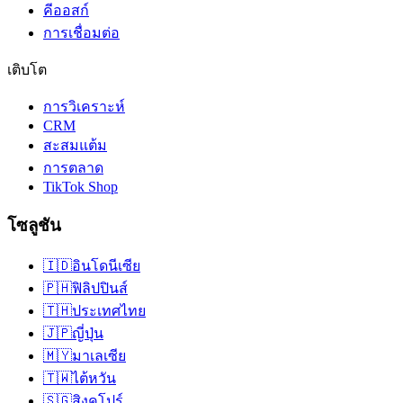
คีออสก์
การเชื่อมต่อ
เติบโต
การวิเคราะห์
CRM
สะสมแต้ม
การตลาด
TikTok Shop
โซลูชัน
🇮🇩
อินโดนีเซีย
🇵🇭
ฟิลิปปินส์
🇹🇭
ประเทศไทย
🇯🇵
ญี่ปุ่น
🇲🇾
มาเลเซีย
🇹🇼
ไต้หวัน
🇸🇬
สิงคโปร์