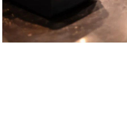
API รวมระบบจัดส่งอาหารร้าน
อาหาร: เชื่อมต่อแพลตฟอร์มจัดส่ง
ทั้งหมดในอินเตกรชันเดียว
การดำเนินการร้านอาหารหมายความว่าต้องจัดการกับ
แพลตฟอร์มจัดส่งอาหารหลายแพลตฟอร์มพร้อมกัน GrabFood,
Uber Eats, DoorDash, Foodpanda, Gojek — แต่ละแพลตฟอร์มมี
แท็บเล็ตของตัวเอง, เมนูของตัวเอง, และปัญหาของตัวเอง นั่นคือ
ที่ API รวมระบบจัดส่งอาหารร้านอาหารจึงมีความสำคัญ