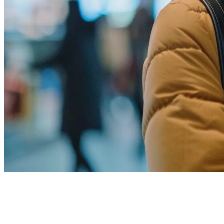
โปรแกรมความ忠实木曜日ของ
ลูกค้าร้านอาหารในฟิลิปปินส์: