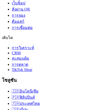
เว็บช็อป
สั่งผ่าน QR
การจอง
คีออสก์
การเชื่อมต่อ
เติบโต
การวิเคราะห์
CRM
สะสมแต้ม
การตลาด
TikTok Shop
โซลูชัน
🇮🇩
อินโดนีเซีย
🇵🇭
ฟิลิปปินส์
🇹🇭
ประเทศไทย
🇯🇵
ญี่ปุ่น