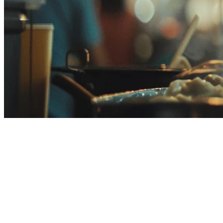
ทางเลือก Qashier สำหรับร้านอาหา
กำลังมองหา
ทางเลือก Qashier
ในมาเลเซีย? คุณไม่ใช่คนเดียว 
ระบบ POS ที่สามารถจัดการการรวบรวมคำสั่งจากแพลตฟอร์มหล
ในคู่มือนี้ เราจะเปรียบเทียบ Qashier กับ Klikit — ระบบปฏิบัติ
ที่เติบโต