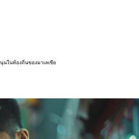
สนุนในท้องถิ่นของมาเลเซีย