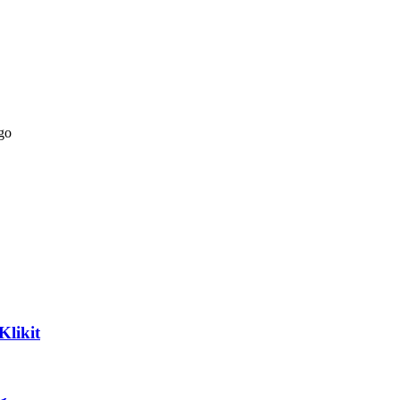
da, ShopeeFood บนแท็บเล็ตเดียว
t, Boost, GrabPay, การชำระเงินด้วยบัตรเครดิต
go
Klikit