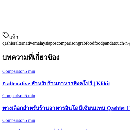
การรวบรวมการส่งอาหาร
GrabFood, Foodpan
การชำระเงินในมาเลเซีย
Touch 'n Go eWalle
แท็ก
qashier
alternative
malaysia
pos
comparison
grabfood
foodpanda
touch-n-
บทความที่เกี่ยวข้อง
Comparison
5 min
อ altenative สำหรับร้านอาหารสิงคโปร์ | Klikit
Comparison
5 min
ทางเลือกสำหรับร้านอาหารอินโดนีเซียนแทน Qashier | 
Comparison
5 min