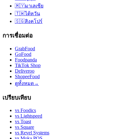
🇲🇾
มาเลเซีย
🇹🇼
ไต้หวัน
🇸🇬
สิงคโปร์
การเชื่อมต่อ
GrabFood
GoFood
Foodpanda
TikTok Shop
Deliveroo
ShopeeFood
ดูทั้งหมด
→
เปรียบเทียบ
vs
Foodics
vs
Lightspeed
vs
Toast
vs
Square
vs
Revel Systems
vs
Moka POS