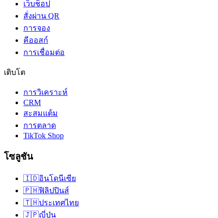
เว็บช็อป
สั่งผ่าน QR
การจอง
คีออสก์
การเชื่อมต่อ
เติบโต
การวิเคราะห์
CRM
สะสมแต้ม
การตลาด
TikTok Shop
โซลูชัน
🇮🇩
อินโดนีเซีย
🇵🇭
ฟิลิปปินส์
🇹🇭
ประเทศไทย
🇯🇵
ญี่ปุ่น