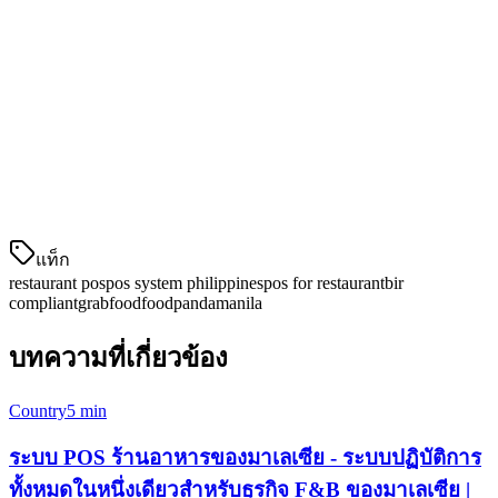
เมื่อพายุไต้ฝุ่นหรือโครงสร้างพื้นฐานล้มเหลว ร้านอาหารของ
คุณยังคงทำงาน Klikit โหมดออฟไลน์ทำให้คุณไม่สูญเสียการ
ขายใด ๆ
แอปพลิเคชันจัดส่งหลายตัว → แท็บเล็ตเดียว
GrabFood, FoodPanda และคำสั่งในเรือนอาหารทั้งหมดปรากฏ
ใน Kitchen Display System เดียว ไม่ต้องวิ่งไปมาระหว่างแท็
แท็ก
restaurant pos
pos system philippines
pos for restaurant
bir
compliant
grabfood
foodpanda
manila
บทความที่เกี่ยวข้อง
Country
5 min
ระบบ POS ร้านอาหารของมาเลเซีย - ระบบปฏิบัติการ
ทั้งหมดในหนึ่งเดียวสำหรับธุรกิจ F&B ของมาเลเซีย |