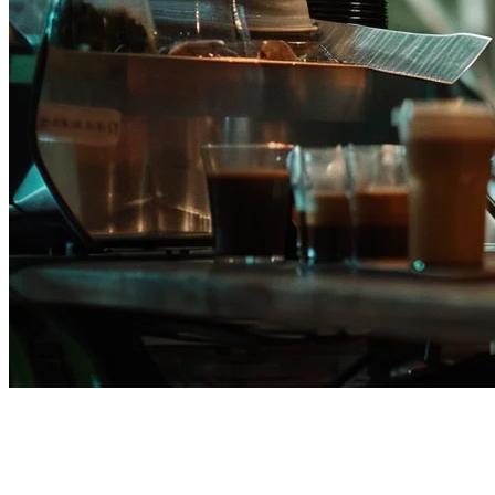
ระบบ POS ร้านอาหารใน
ฟิลิปปินส์ — สร้างขึ้นเฉพาะ