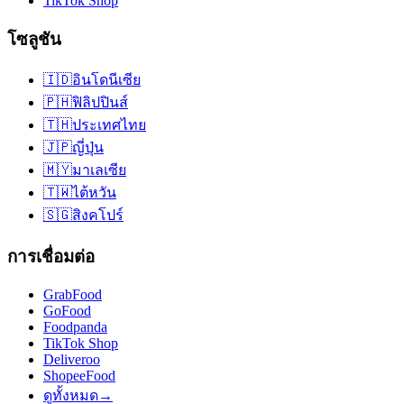
TikTok Shop
โซลูชัน
🇮🇩
อินโดนีเซีย
🇵🇭
ฟิลิปปินส์
🇹🇭
ประเทศไทย
🇯🇵
ญี่ปุ่น
🇲🇾
มาเลเซีย
🇹🇼
ไต้หวัน
🇸🇬
สิงคโปร์
การเชื่อมต่อ
GrabFood
GoFood
Foodpanda
TikTok Shop
Deliveroo
ShopeeFood
ดูทั้งหมด
→