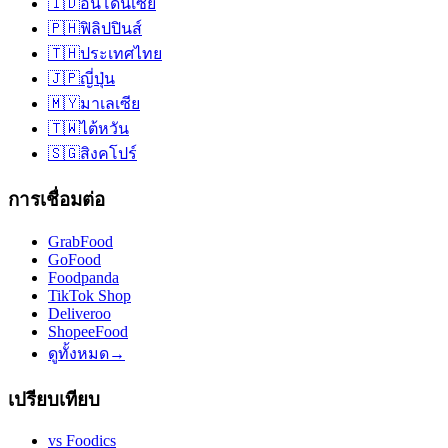
🇮🇩
อินโดนีเซีย
🇵🇭
ฟิลิปปินส์
🇹🇭
ประเทศไทย
🇯🇵
ญี่ปุ่น
🇲🇾
มาเลเซีย
🇹🇼
ไต้หวัน
🇸🇬
สิงคโปร์
การเชื่อมต่อ
GrabFood
GoFood
Foodpanda
TikTok Shop
Deliveroo
ShopeeFood
ดูทั้งหมด
→
เปรียบเทียบ
vs
Foodics