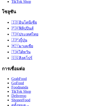
TikTok Shop
โซลูชัน
🇮🇩
อินโดนีเซีย
🇵🇭
ฟิลิปปินส์
🇹🇭
ประเทศไทย
🇯🇵
ญี่ปุ่น
🇲🇾
มาเลเซีย
🇹🇼
ไต้หวัน
🇸🇬
สิงคโปร์
การเชื่อมต่อ
GrabFood
GoFood
Foodpanda
TikTok Shop
Deliveroo
ShopeeFood
ดูทั้งหมด
→