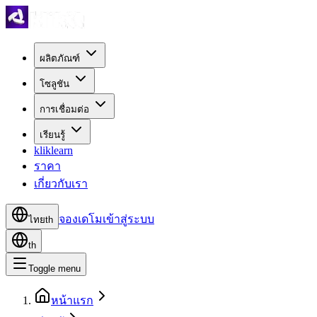
ผลิตภัณฑ์
โซลูชัน
การเชื่อมต่อ
เรียนรู้
kliklearn
ราคา
เกี่ยวกับเรา
จองเดโม
เข้าสู่ระบบ
ไทย
th
th
Toggle menu
หน้าแรก