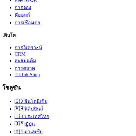
การจอง
คีออสก์
การเชื่อมต่อ
เติบโต
การวิเคราะห์
CRM
สะสมแต้ม
การตลาด
TikTok Shop
โซลูชัน
🇮🇩
อินโดนีเซีย
🇵🇭
ฟิลิปปินส์
🇹🇭
ประเทศไทย
🇯🇵
ญี่ปุ่น
🇲🇾
มาเลเซีย