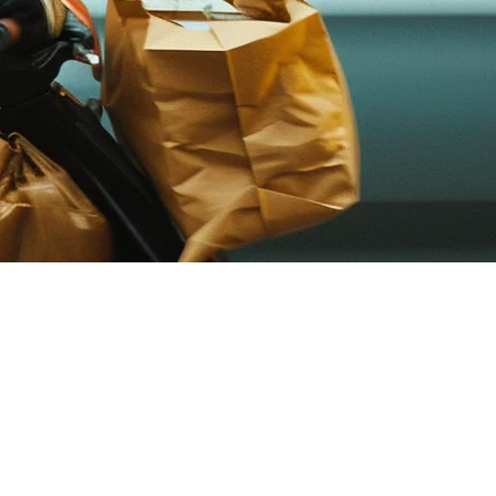
ในเอเชียแปซิฟิก?
 TikTok Shop—แต่ละตัวบนแท็บเล็ตที่แยกกัน ด้วยเมนูที่แยกกัน
านอาหารในฟิลิปปินส์ อินโดนีเซีย สิงคโปร์ มาเลเซีย และญี่ปุ่น