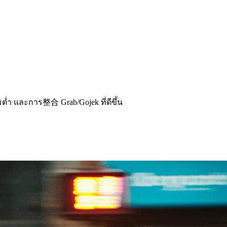
ต่ำ และการ整合 Grab/Gojek ที่ดีขึ้น