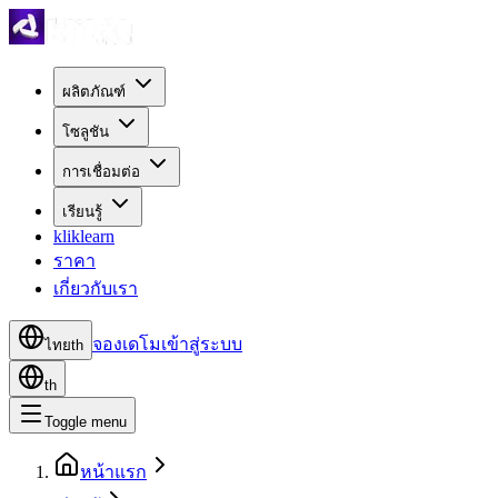
ผลิตภัณฑ์
โซลูชัน
การเชื่อมต่อ
เรียนรู้
kliklearn
ราคา
เกี่ยวกับเรา
จองเดโม
เข้าสู่ระบบ
ไทย
th
th
Toggle menu
หน้าแรก