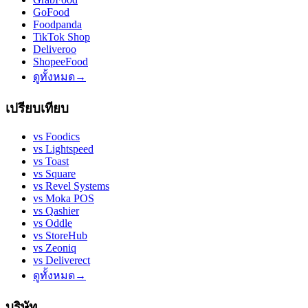
GoFood
Foodpanda
TikTok Shop
Deliveroo
ShopeeFood
ดูทั้งหมด
→
เปรียบเทียบ
vs
Foodics
vs
Lightspeed
vs
Toast
vs
Square
vs
Revel Systems
vs
Moka POS
vs
Qashier
vs
Oddle
vs
StoreHub
vs
Zeoniq
vs
Deliverect
ดูทั้งหมด
→
บริษัท