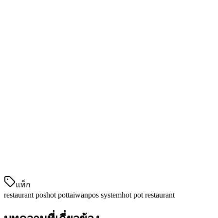
คุณสมบัติหลัก:
อินเตอร์เฟซที่เป็นมนุษย์
การจัดการสินค้าคงคลังพื้นฐาน
การ整合การจัดส่ง
ราคา:
เริ่มต้นจาก NT$1,200/เดือน
3. Eats365 - ตัวเลือกระหว่างประเทศ
Eats365 提供วิธีการที่ครอบคลุมความต้องการทั้งหมดพร้อมกับ
การมีอำนาจในตลาดในเอเชีย
คุณสมบั
แท็ก
restaurant pos
hot pot
taiwan
pos system
hot pot restaurant