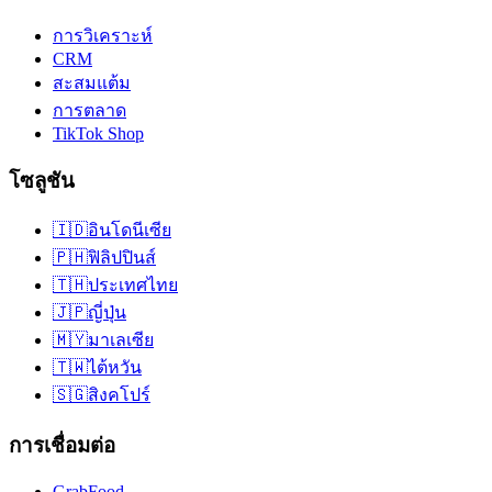
การวิเคราะห์
CRM
สะสมแต้ม
การตลาด
TikTok Shop
โซลูชัน
🇮🇩
อินโดนีเซีย
🇵🇭
ฟิลิปปินส์
🇹🇭
ประเทศไทย
🇯🇵
ญี่ปุ่น
🇲🇾
มาเลเซีย
🇹🇼
ไต้หวัน
🇸🇬
สิงคโปร์
การเชื่อมต่อ
GrabFood