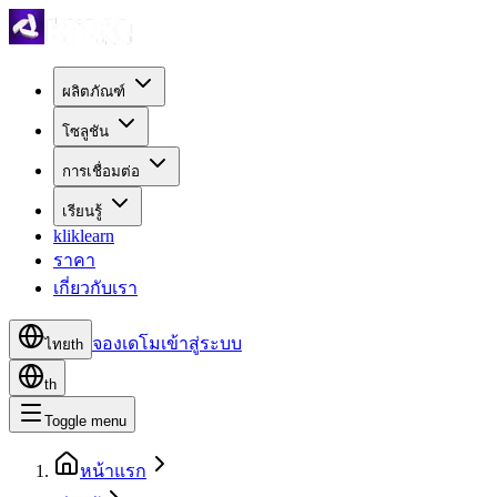
ผลิตภัณฑ์
โซลูชัน
การเชื่อมต่อ
เรียนรู้
kliklearn
ราคา
เกี่ยวกับเรา
จองเดโม
เข้าสู่ระบบ
ไทย
th
th
Toggle menu
หน้าแรก