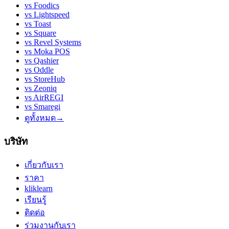
vs
Foodics
vs
Lightspeed
vs
Toast
vs
Square
vs
Revel Systems
vs
Moka POS
vs
Qashier
vs
Oddle
vs
StoreHub
vs
Zeoniq
vs
AirREGI
vs
Smaregi
ดูทั้งหมด
→
บริษัท
เกี่ยวกับเรา
ราคา
kliklearn
เรียนรู้
ติดต่อ
ร่วมงานกับเรา