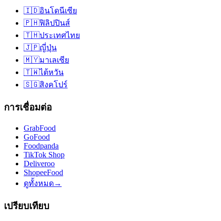
🇮🇩
อินโดนีเซีย
🇵🇭
ฟิลิปปินส์
🇹🇭
ประเทศไทย
🇯🇵
ญี่ปุ่น
🇲🇾
มาเลเซีย
🇹🇼
ไต้หวัน
🇸🇬
สิงคโปร์
การเชื่อมต่อ
GrabFood
GoFood
Foodpanda
TikTok Shop
Deliveroo
ShopeeFood
ดูทั้งหมด
→
เปรียบเทียบ