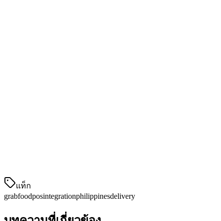
ติดตามประสิทธิภาพ GrabFood ร่วมกับการทานภายในและ
แพลตฟอร์มการจัดส่งอื่น ๆ เห็นว่าสินค้าไหนขายดีที่สุด เวลาคำ
สั่งสูงสุด และการแบ่งส่วนรายได้
ระบบ POS ที่ดีที่สุดที่มีการ整合 GrabFood
ในฟิลิปปินส์
ระบบ POS ไม่ใช่ทั้งหมดที่มีการ整合 GrabFood แบบดั้งเดิม
вотสิ่งที่คุณควรมองหา:
ผู้ให้บริการ POS
การ整合 GrabFood
ราคาเริ่มต้น
แท็ก
grabfood
pos
integration
philippines
delivery
บทความที่เกี่ยวข้อง