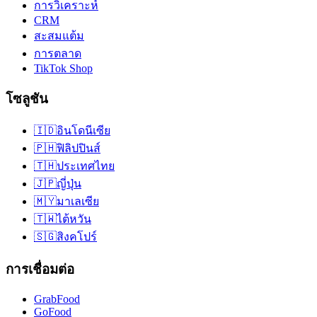
การวิเคราะห์
CRM
สะสมแต้ม
การตลาด
TikTok Shop
โซลูชัน
🇮🇩
อินโดนีเซีย
🇵🇭
ฟิลิปปินส์
🇹🇭
ประเทศไทย
🇯🇵
ญี่ปุ่น
🇲🇾
มาเลเซีย
🇹🇼
ไต้หวัน
🇸🇬
สิงคโปร์
การเชื่อมต่อ
GrabFood
GoFood