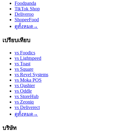
Foodpanda
TikTok Shop
Deliveroo
ShopeeFood
ดูทั้งหมด
→
เปรียบเทียบ
vs
Foodics
vs
Lightspeed
vs
Toast
vs
Square
vs
Revel Systems
vs
Moka POS
vs
Qashier
vs
Oddle
vs
StoreHub
vs
Zeoniq
vs
Deliverect
ดูทั้งหมด
→
บริษัท