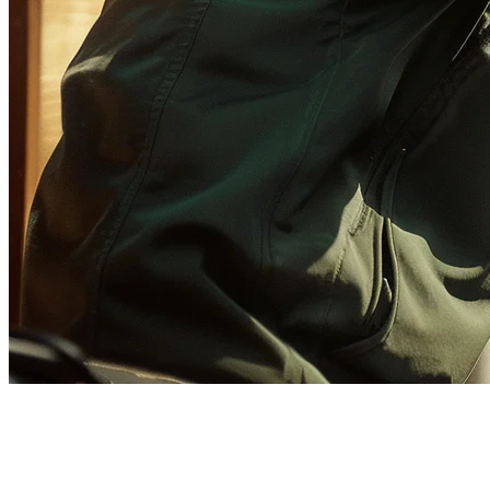
การ整合 POS ของ GrabFood
ฟิลิปปินส์: คู่มือสมบูรณ์สำหรับปี