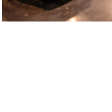
จัดการคำสั่งจัดส่งทั้งหมดในหน้า
จอเดียว
การดำเนินธุรกิจร้านอาหารในเอเชียตะวันออกเฉียงใต้หมายถึง
การต้องจัดการกับแพลตฟอร์มจัดส่งหลายตัว GrabFood ครอง
ตลาดในสิงคโปร์และมาเลเซีย Gojek เป็นผู้นำในอินโดนีเซียและ
เวียดนาม ขณะที่ Uber Eats มีตัวตนที่แข็งแกร่งทั่วทั้งภูมิภาค
การจัดการคำสั่งซื้อจากทั้งสามแพลตฟอร์มแบบดั้งเดิมนั้นต้อง
ใช้แท็บเล็ตหลายตัว สลับหน้าจอตลอดเวลา และเกิดข้อผิดพลาด
อย่างหลีกเลี่ยงไม่ได้
Klikit แก้ปัญหานี้ด้วยการรวบรวมคำสั่งจัดส่งทั้งหมดของคุณไว้
ในแดชบอร์ดเดียว ไม่ต้องวุ่นวายกับแท็บเล็ตหลายตัวอีกต่อไป