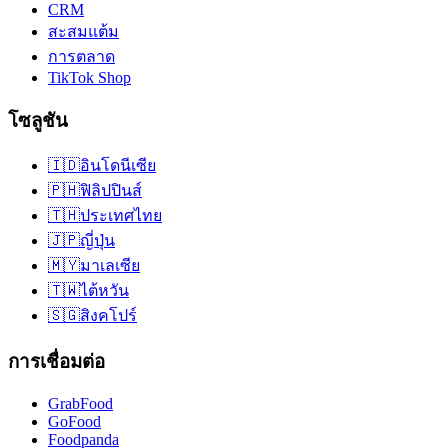
CRM
สะสมแต้ม
การตลาด
TikTok Shop
โซลูชัน
🇮🇩
อินโดนีเซีย
🇵🇭
ฟิลิปปินส์
🇹🇭
ประเทศไทย
🇯🇵
ญี่ปุ่น
🇲🇾
มาเลเซีย
🇹🇼
ไต้หวัน
🇸🇬
สิงคโปร์
การเชื่อมต่อ
GrabFood
GoFood
Foodpanda