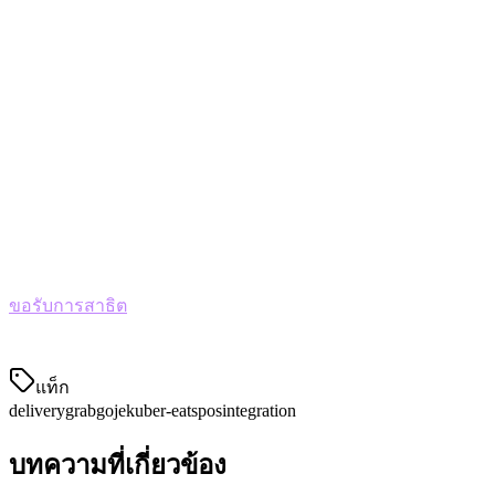
ร่วมกับซอฟต์แวร์ของเราได้ และหากคุณต้องการความช่วย
เหลือ ทีมสนับสนุนของเราตอบกลับภายในไม่กี่นาที ไม่ใช่หลาย
วัน
พร้อมที่จะรวมทุกอย่างแล้วหรือยัง?
หยุดวุ่นวายกับแท็บเล็ตหลายตัว เริ่มจัดการคำสั่งจัดส่งทั้งหมดใน
ที่เดียว Klikit ทำงานร่วมกับแพลตฟอร์มจัดส่งที่คุณใช้อยู่แล้ว —
และแพลตฟอร์มที่คุณจะเพิ่มในอนาคตเมื่อธุรกิจเติบโต
ขอรับการสาธิต
และดูว่า Klikit สามารถทำให้การจัดการจัดส่ง
ของคุณง่ายขึ้นอย่างไร ผ่าน Grab, Gojek และ Uber Eats
แท็ก
delivery
grab
gojek
uber-eats
pos
integration
บทความที่เกี่ยวข้อง