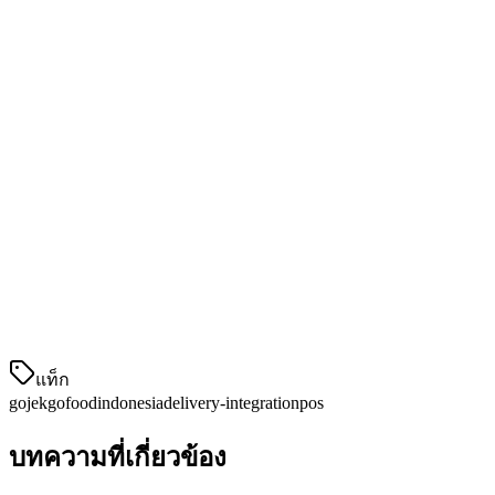
กัน เข้าใจว่าแพลตฟอร์มใดขับเคลื่อนคำสั่งมากที่สุด เวลาที่มี
การสั่งซื้อสูงสุด และรายการที่เป็นที่นิยมที่สุด—all from Klikit's
analytics.
คุณลักษณะหลักสำหรับผู้ใช้ Gojek
การ整合 GoPay:
รับชำระเงิน GoPay โดยตรงที่ร้าน
อาหารของคุณ
การยอมรับคำสั่งอัตโนมัติ:
ตั้งค่าการยอมรับคำสั่ง
อัตโนมัติระหว่างช่วงเวลาที่เป็นช่วงピーก
การ同步เวลาเต
แท็ก
gojek
gofood
indonesia
delivery-integration
pos
บทความที่เกี่ยวข้อง