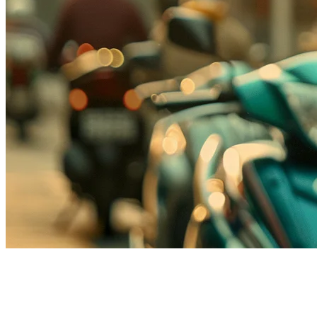
การ整合 Gojek & GoFood
สำหรับร้านอาหารในอินโดนีเซีย