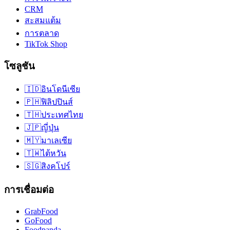
CRM
สะสมแต้ม
การตลาด
TikTok Shop
โซลูชัน
🇮🇩
อินโดนีเซีย
🇵🇭
ฟิลิปปินส์
🇹🇭
ประเทศไทย
🇯🇵
ญี่ปุ่น
🇲🇾
มาเลเซีย
🇹🇼
ไต้หวัน
🇸🇬
สิงคโปร์
การเชื่อมต่อ
GrabFood
GoFood
Foodpanda