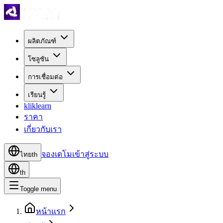
ผลิตภัณฑ์
โซลูชัน
การเชื่อมต่อ
เรียนรู้
kliklearn
ราคา
เกี่ยวกับเรา
จองเดโม
เข้าสู่ระบบ
ไทย
th
th
Toggle menu
หน้าแรก