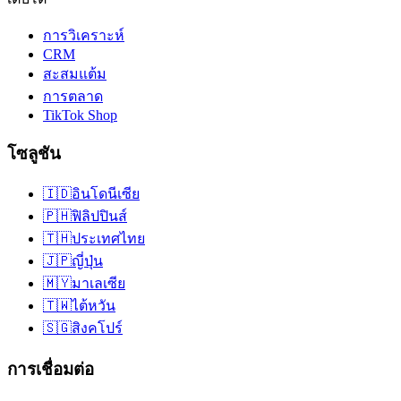
การวิเคราะห์
CRM
สะสมแต้ม
การตลาด
TikTok Shop
โซลูชัน
🇮🇩
อินโดนีเซีย
🇵🇭
ฟิลิปปินส์
🇹🇭
ประเทศไทย
🇯🇵
ญี่ปุ่น
🇲🇾
มาเลเซีย
🇹🇼
ไต้หวัน
🇸🇬
สิงคโปร์
การเชื่อมต่อ