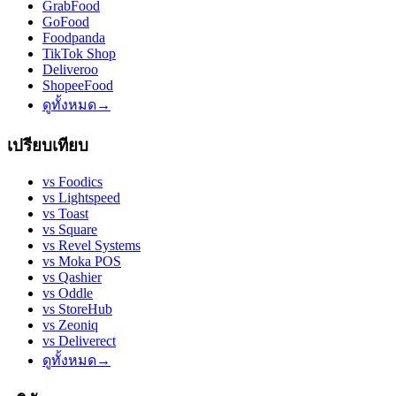
GrabFood
GoFood
Foodpanda
TikTok Shop
Deliveroo
ShopeeFood
ดูทั้งหมด
→
เปรียบเทียบ
vs
Foodics
vs
Lightspeed
vs
Toast
vs
Square
vs
Revel Systems
vs
Moka POS
vs
Qashier
vs
Oddle
vs
StoreHub
vs
Zeoniq
vs
Deliverect
ดูทั้งหมด
→