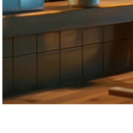
การ整合 GoFood สำหรับร้าน
อาหาร