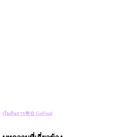
การจัดการสินค้าคงคลัง:
ระดับสินค้าคงคลังปรับ
เปลี่ยนอัตโนมัติด้วยคำสั่งซื้อแต่ละรายการ
แดชบอร์ดเดียว:
ไม่ต้องสลับระหว่างแท็บเล็ตและระบบ
อีกต่อไป
ติดตั้งภายในเวลาไม่กี่นาที
ทีมของเราจัดการการ整合ทางเทคนิค คุณเพียงแค่ให้ข้อมูลการ
ยืนยันตัวตนของผู้ค้า GoFood ของท่าน และเราจะทำให้คุณใช้
งานได้ภายใน 24 ชั่วโมง
พร้อมที่จะเชื่อมต่อ?
เริ่มต้นการ整合 GoFood
และเข้าร่วมกับร้านอาหารที่節約เวลา
มากกว่า 10 ชั่วโมงต่อสัปดาห์ในการจัดการการจัดส่ง