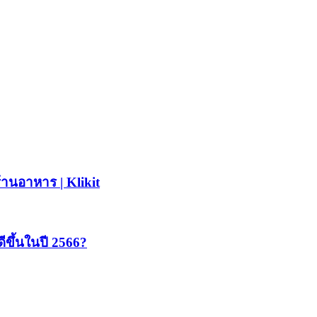
เมริกาอย่างรวดเร็ว พร้อมกับข้อได้เปรียบที่แข็งแกร่งสำหรับแบ
สบการณ์ที่統一สำหรับผู้ดำเนินการที่
้านอาหาร | Klikit
ีขึ้นในปี 2566?