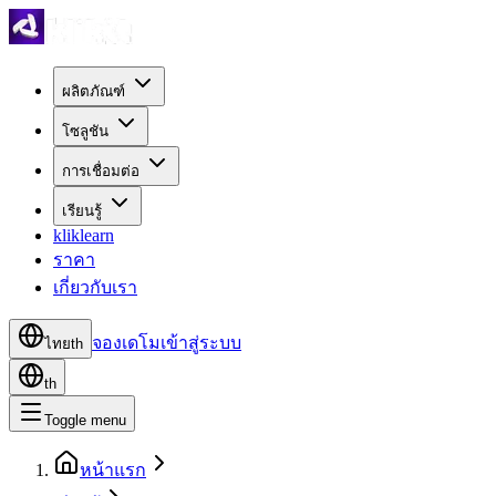
ผลิตภัณฑ์
โซลูชัน
การเชื่อมต่อ
เรียนรู้
kliklearn
ราคา
เกี่ยวกับเรา
จองเดโม
เข้าสู่ระบบ
ไทย
th
th
Toggle menu
หน้าแรก