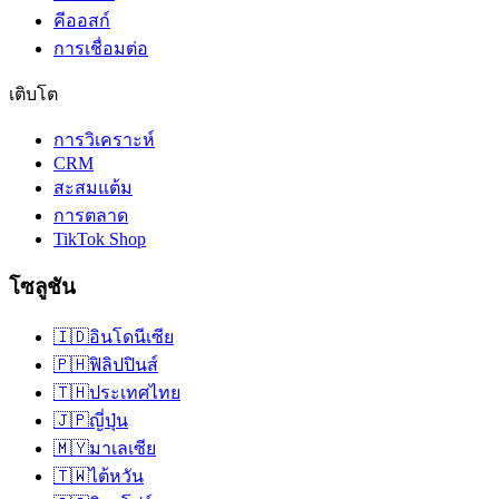
คีออสก์
การเชื่อมต่อ
เติบโต
การวิเคราะห์
CRM
สะสมแต้ม
การตลาด
TikTok Shop
โซลูชัน
🇮🇩
อินโดนีเซีย
🇵🇭
ฟิลิปปินส์
🇹🇭
ประเทศไทย
🇯🇵
ญี่ปุ่น
🇲🇾
มาเลเซีย
🇹🇼
ไต้หวัน