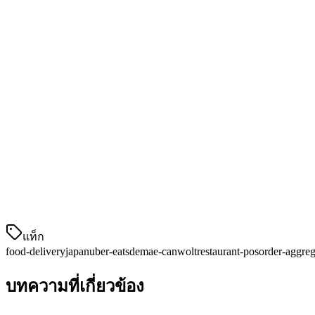
成熟的送餐骑手网络
菜单翻译和优化支持
最适合：
日本传统餐厅和居酒屋
3. Wolt
在被 DoorDash 收购后，Wolt 在日本迅速扩张，专注于品质餐
主要特点：
高端餐厅专注
佣金费率：10
แท็ก
food-delivery
japan
uber-eats
demae-can
wolt
restaurant-pos
order-aggreg
บทความที่เกี่ยวข้อง