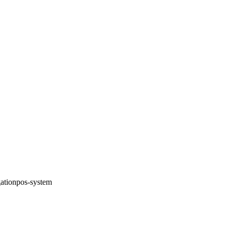
厅。
ation
pos-system