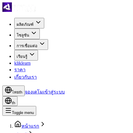
ผลิตภัณฑ์
โซลูชัน
การเชื่อมต่อ
เรียนรู้
kliklearn
ราคา
เกี่ยวกับเรา
จองเดโม
เข้าสู่ระบบ
ไทย
th
th
Toggle menu
หน้าแรก