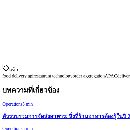
Gojek/GoFood
— อินโดนีเซีย, เวียดนาม, ไทย
Uber Eats
— 日本, 新加坡, ฮ่องกง, ไต้หวัน
Foodpanda
— เอเชีย-wide ( Delivery Hero ขับเคลื่อน)
Lineman
— ไทย
Baemin
— 대한민국
ร้านอาหารส่วนใหญ่มีความสัมพันธ์กับ 3-5 รายการนี้เพื่อเพิ่ม
แท็ก
food delivery api
restaurant technology
order aggregation
APAC
delive
บทความที่เกี่ยวข้อง
Operations
5 min
ตัวรวบรวมการจัดส่งอาหาร: สิ่งที่ร้านอาหารต้องรู้ในปี 
Operations
5 min