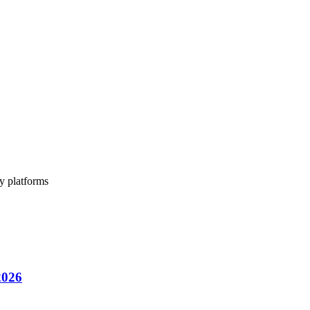
ขอบเขตการเข้าถึง หากไม่มีการ整合 API ทีมของคุณเสีย
ry platforms
2026