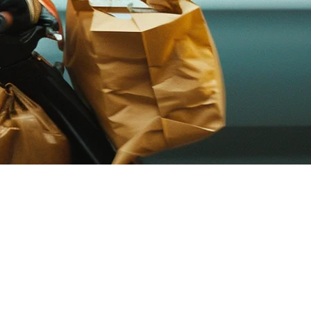
สมบูรณ์
ียงใต้ GoFood ครองตลาดในอินโดนีเซีย Uber Eats ดำเนินการ
บเล็ตที่แยกกันไม่ได้เป็นเพียงน่ารำคาญเท่านั้น — มันเป็น
่งทั้งหมดในที่เดียว แทนที่จะอัปเดตรายการเมนู 5 ครั้ง คุณ