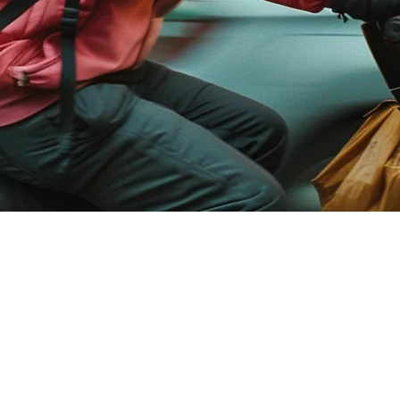
หรับร้านอาหารในเอเชีย — คู่มือ
อร์มจัดส่งอาหารหลายตัว GrabFood ดำรงฐานในเอเชียตะวันออกเฉ
ละ Foodpanda ยังคงขยายตัวต่อ การจัดการคำสั่งผ่านแอป 5+ บนแท็
ี่จะตรวจสอบแอป 5 ตัวด้วยมือคุณเอง หน้าจอครัวของคุณจะแสดงคำสั