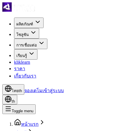
ผลิตภัณฑ์
โซลูชัน
การเชื่อมต่อ
เรียนรู้
kliklearn
ราคา
เกี่ยวกับเรา
จองเดโม
เข้าสู่ระบบ
ไทย
th
th
Toggle menu
หน้าแรก