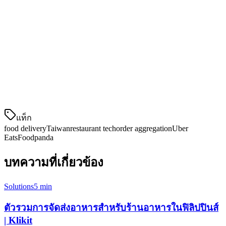
แพลตฟอร์มจัดส่งที่นิยมในไต้หวัน
แพลตฟอร์ม
ส่วนแบ่งตลาด
อัตราคอมมิชชัน
Uber Eats
15-30%
สูง
Foodpanda
สูง
แท็ก
food delivery
Taiwan
restaurant tech
order aggregation
Uber
Eats
Foodpanda
บทความที่เกี่ยวข้อง
Solutions
5 min
ตัวรวมการจัดส่งอาหารสำหรับร้านอาหารในฟิลิปปินส์
| Klikit