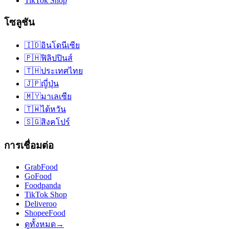
TikTok Shop
โซลูชัน
🇮🇩
อินโดนีเซีย
🇵🇭
ฟิลิปปินส์
🇹🇭
ประเทศไทย
🇯🇵
ญี่ปุ่น
🇲🇾
มาเลเซีย
🇹🇼
ไต้หวัน
🇸🇬
สิงคโปร์
การเชื่อมต่อ
GrabFood
GoFood
Foodpanda
TikTok Shop
Deliveroo
ShopeeFood
ดูทั้งหมด
→