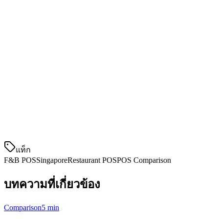
คุณลักษณะหลัก:
การจัดการร้านอาหารแบบครบวงจร
โมดูลสินค้าคงคลังที่แข็งแกร่ง
เคอสตสั่งอาหารด้วยตนเอง
ราคาที่สูงขึ้น เน้นที่ระบบขนาดใหญ่
เหมาะสำหรับ:
ร้านอาหารขนาดใหญ่และสายสัมพันธ์ที่มีการ
สนับสนุนจาก IT
3. Oddle — วิธีการเน้น
แท็ก
F&B POS
Singapore
Restaurant POS
POS Comparison
บทความที่เกี่ยวข้อง
Comparison
5 min