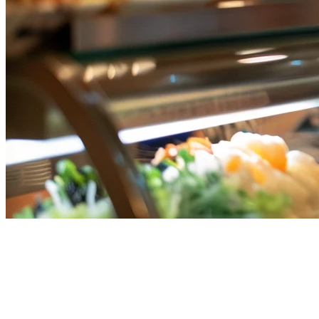
ระบบ POS F&B ยอดนิยมใน
สิงคโปร์ (2026) — 比较高人气系
统用于食品饮料