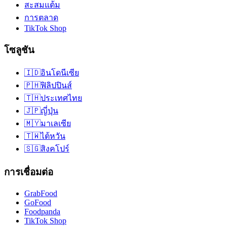
สะสมแต้ม
การตลาด
TikTok Shop
โซลูชัน
🇮🇩
อินโดนีเซีย
🇵🇭
ฟิลิปปินส์
🇹🇭
ประเทศไทย
🇯🇵
ญี่ปุ่น
🇲🇾
มาเลเซีย
🇹🇼
ไต้หวัน
🇸🇬
สิงคโปร์
การเชื่อมต่อ
GrabFood
GoFood
Foodpanda
TikTok Shop