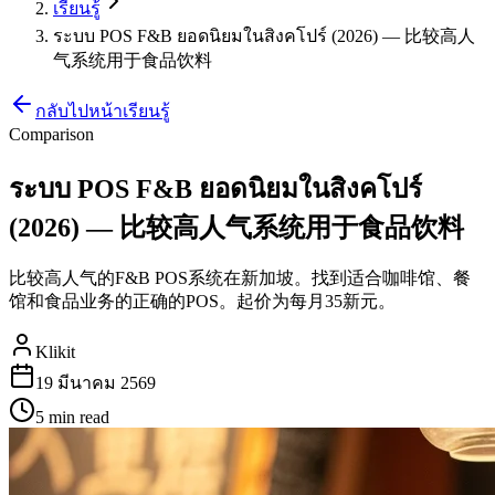
เรียนรู้
ระบบ POS F&B ยอดนิยมในสิงคโปร์ (2026) — 比较高人
气系统用于食品饮料
กลับไปหน้าเรียนรู้
Comparison
ระบบ POS F&B ยอดนิยมในสิงคโปร์
(2026) — 比较高人气系统用于食品饮料
比较高人气的F&B POS系统在新加坡。找到适合咖啡馆、餐
馆和食品业务的正确的POS。起价为每月35新元。
Klikit
19 มีนาคม 2569
5 min
read