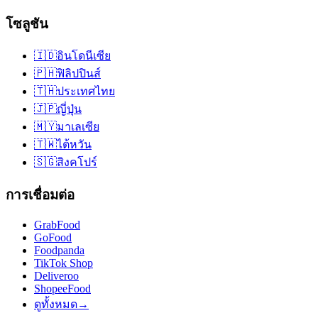
โซลูชัน
🇮🇩
อินโดนีเซีย
🇵🇭
ฟิลิปปินส์
🇹🇭
ประเทศไทย
🇯🇵
ญี่ปุ่น
🇲🇾
มาเลเซีย
🇹🇼
ไต้หวัน
🇸🇬
สิงคโปร์
การเชื่อมต่อ
GrabFood
GoFood
Foodpanda
TikTok Shop
Deliveroo
ShopeeFood
ดูทั้งหมด
→