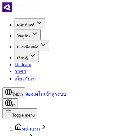
ผลิตภัณฑ์
โซลูชัน
การเชื่อมต่อ
เรียนรู้
kliklearn
ราคา
เกี่ยวกับเรา
จองเดโม
เข้าสู่ระบบ
ไทย
th
th
Toggle menu
หน้าแรก