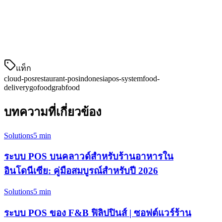
ในกลุ่มผู้บริโภคที่อายุน้อย
แดชบอร์ดคำสั่งที่รวมคำสั่งจากแพลตฟอร์มทั้งหมดเหล่านี้เป็น
มุมมองเดียวเป็นสิ่งสำคัญสำหรับการมีประสิทธิภาพ
แท็ก
cloud-pos
restaurant-pos
indonesia
pos-system
food-
delivery
gofood
grabfood
บทความที่เกี่ยวข้อง
Solutions
5 min
ระบบ POS บนคลาวด์สำหรับร้านอาหารใน
อินโดนีเซีย: คู่มือสมบูรณ์สำหรับปี 2026
Solutions
5 min
ระบบ POS ของ F&B ฟิลิปปินส์ | ซอฟต์แวร์ร้าน