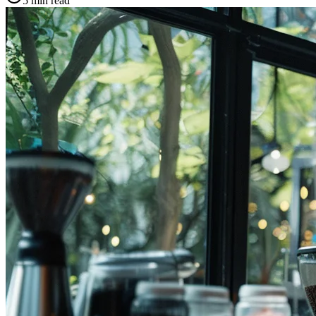
5 min
read