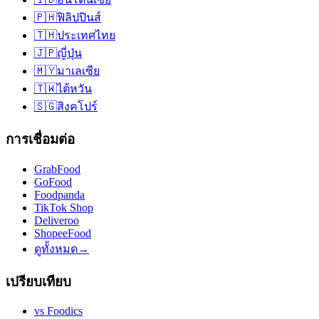
🇵🇭
ฟิลิปปินส์
🇹🇭
ประเทศไทย
🇯🇵
ญี่ปุ่น
🇲🇾
มาเลเซีย
🇹🇼
ไต้หวัน
🇸🇬
สิงคโปร์
การเชื่อมต่อ
GrabFood
GoFood
Foodpanda
TikTok Shop
Deliveroo
ShopeeFood
ดูทั้งหมด
→
เปรียบเทียบ
vs
Foodics