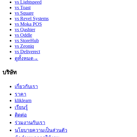
vs
Lightspeed
vs
Toast
vs
Square
vs
Revel Systems
vs
Moka POS
vs
Qashier
vs
Oddle
vs
StoreHub
vs
Zeoniq
vs
Deliverect
ดูทั้งหมด
→
บริษัท
เกี่ยวกับเรา
ราคา
kliklearn
เรียนรู้
ติดต่อ
ร่วมงานกับเรา
นโยบายความเป็นส่วนตัว