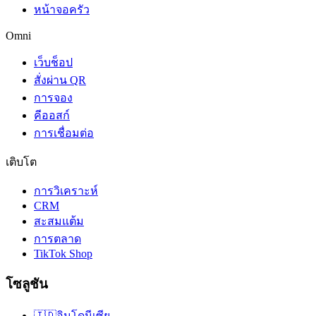
หน้าจอครัว
Omni
เว็บช็อป
สั่งผ่าน QR
การจอง
คีออสก์
การเชื่อมต่อ
เติบโต
การวิเคราะห์
CRM
สะสมแต้ม
การตลาด
TikTok Shop
โซลูชัน
🇮🇩
อินโดนีเซีย