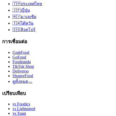
🇹🇭
ประเทศไทย
🇯🇵
ญี่ปุ่น
🇲🇾
มาเลเซีย
🇹🇼
ไต้หวัน
🇸🇬
สิงคโปร์
การเชื่อมต่อ
GrabFood
GoFood
Foodpanda
TikTok Shop
Deliveroo
ShopeeFood
ดูทั้งหมด
→
เปรียบเทียบ
vs
Foodics
vs
Lightspeed
vs
Toast