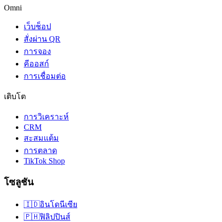
Omni
เว็บช็อป
สั่งผ่าน QR
การจอง
คีออสก์
การเชื่อมต่อ
เติบโต
การวิเคราะห์
CRM
สะสมแต้ม
การตลาด
TikTok Shop
โซลูชัน
🇮🇩
อินโดนีเซีย
🇵🇭
ฟิลิปปินส์