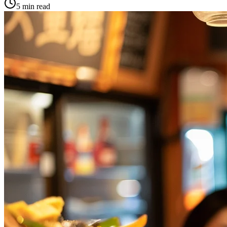
5 min
read