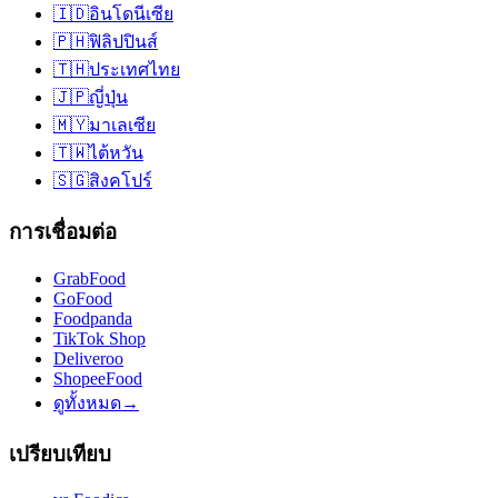
🇮🇩
อินโดนีเซีย
🇵🇭
ฟิลิปปินส์
🇹🇭
ประเทศไทย
🇯🇵
ญี่ปุ่น
🇲🇾
มาเลเซีย
🇹🇼
ไต้หวัน
🇸🇬
สิงคโปร์
การเชื่อมต่อ
GrabFood
GoFood
Foodpanda
TikTok Shop
Deliveroo
ShopeeFood
ดูทั้งหมด
→
เปรียบเทียบ