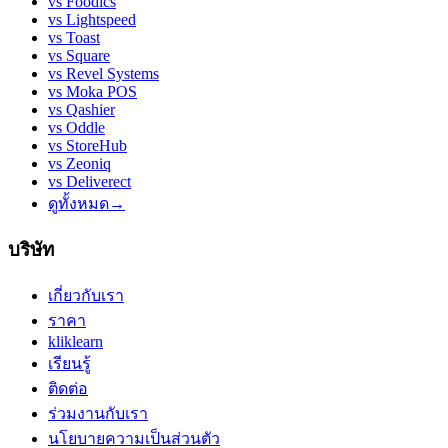
vs
Foodics
vs
Lightspeed
vs
Toast
vs
Square
vs
Revel Systems
vs
Moka POS
vs
Qashier
vs
Oddle
vs
StoreHub
vs
Zeoniq
vs
Deliverect
ดูทั้งหมด
→
บริษัท
เกี่ยวกับเรา
ราคา
kliklearn
เรียนรู้
ติดต่อ
ร่วมงานกับเรา
นโยบายความเป็นส่วนตัว