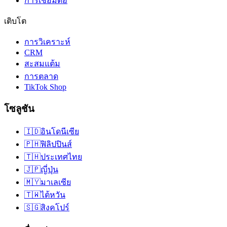
การเชื่อมต่อ
เติบโต
การวิเคราะห์
CRM
สะสมแต้ม
การตลาด
TikTok Shop
โซลูชัน
🇮🇩
อินโดนีเซีย
🇵🇭
ฟิลิปปินส์
🇹🇭
ประเทศไทย
🇯🇵
ญี่ปุ่น
🇲🇾
มาเลเซีย
🇹🇼
ไต้หวัน
🇸🇬
สิงคโปร์