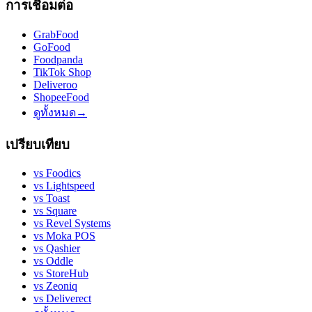
การเชื่อมต่อ
GrabFood
GoFood
Foodpanda
TikTok Shop
Deliveroo
ShopeeFood
ดูทั้งหมด
→
เปรียบเทียบ
vs
Foodics
vs
Lightspeed
vs
Toast
vs
Square
vs
Revel Systems
vs
Moka POS
vs
Qashier
vs
Oddle
vs
StoreHub
vs
Zeoniq
vs
Deliverect