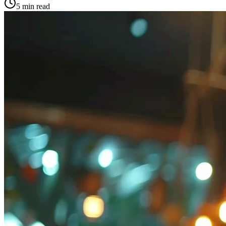
5 min
read