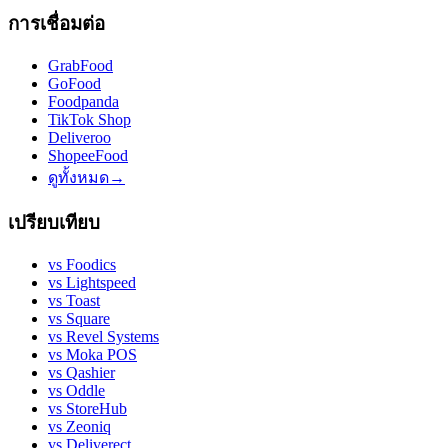
การเชื่อมต่อ
GrabFood
GoFood
Foodpanda
TikTok Shop
Deliveroo
ShopeeFood
ดูทั้งหมด
→
เปรียบเทียบ
vs
Foodics
vs
Lightspeed
vs
Toast
vs
Square
vs
Revel Systems
vs
Moka POS
vs
Qashier
vs
Oddle
vs
StoreHub
vs
Zeoniq
vs
Deliverect