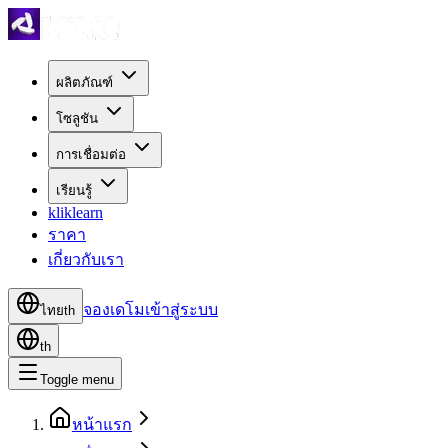
ผลิตภัณฑ์
โซลูชัน
การเชื่อมต่อ
เรียนรู้
kliklearn
ราคา
เกี่ยวกับเรา
จองเดโม
เข้าสู่ระบบ
ไทย
th
th
Toggle menu
หน้าแรก