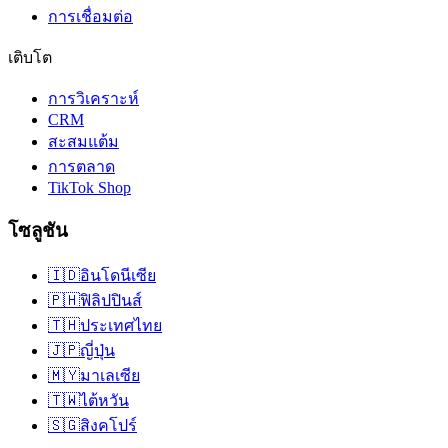
การเชื่อมต่อ
เติบโต
การวิเคราะห์
CRM
สะสมแต้ม
การตลาด
TikTok Shop
โซลูชัน
🇮🇩
อินโดนีเซีย
🇵🇭
ฟิลิปปินส์
🇹🇭
ประเทศไทย
🇯🇵
ญี่ปุ่น
🇲🇾
มาเลเซีย
🇹🇼
ไต้หวัน
🇸🇬
สิงคโปร์