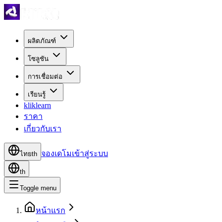
ผลิตภัณฑ์
โซลูชัน
การเชื่อมต่อ
เรียนรู้
kliklearn
ราคา
เกี่ยวกับเรา
จองเดโม
เข้าสู่ระบบ
ไทย
th
th
Toggle menu
หน้าแรก