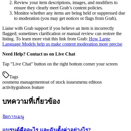
Review your item descriptions, images, and modifiers to
ensure they clearly meet Grab’s content policies.
Monitor whether any items are being held or suppressed due
to moderation (you may get notices or flags from Grab).
Liaise with Grab support if you believe an item is incorrectly
flagged; sometimes clarification or manual review can restore the
listing. To learn more visit this link from Grab:
How Large
Language Models help us make content moderation more precise
Need Help? Contact us on Live Chat
Tap "Live Chat" button on the right bottom corner your screen
Tags
oos
menu management
out of stock issues
menu edit
oos
activity
grab
oos feature
บทความที่เกี่ยวข้อง
จัดการเมนู
แบรนด์คืออะไร และฉันตั้งค่าอย่างไร?