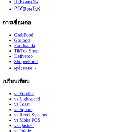
🇹🇼
ไต้หวัน
🇸🇬
สิงคโปร์
การเชื่อมต่อ
GrabFood
GoFood
Foodpanda
TikTok Shop
Deliveroo
ShopeeFood
ดูทั้งหมด
→
เปรียบเทียบ
vs
Foodics
vs
Lightspeed
vs
Toast
vs
Square
vs
Revel Systems
vs
Moka POS
vs
Qashier
vs
Oddle