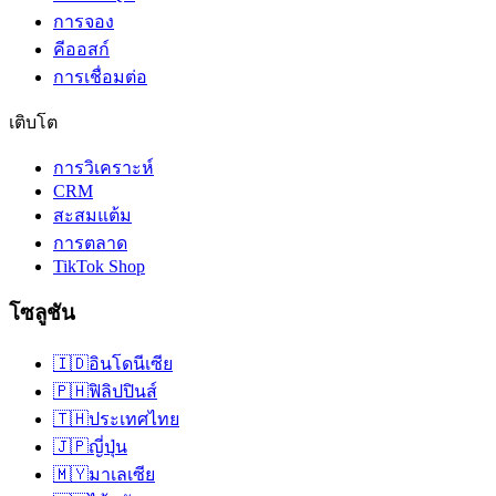
การจอง
คีออสก์
การเชื่อมต่อ
เติบโต
การวิเคราะห์
CRM
สะสมแต้ม
การตลาด
TikTok Shop
โซลูชัน
🇮🇩
อินโดนีเซีย
🇵🇭
ฟิลิปปินส์
🇹🇭
ประเทศไทย
🇯🇵
ญี่ปุ่น
🇲🇾
มาเลเซีย