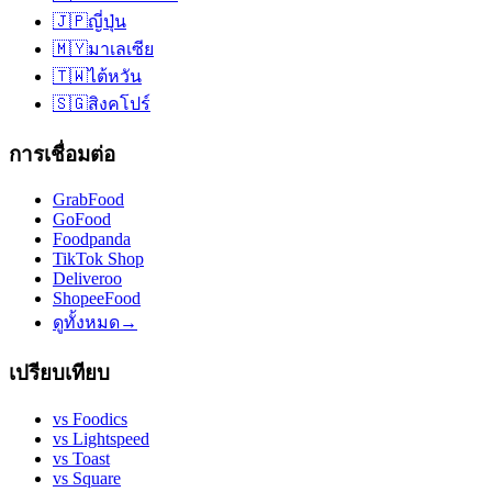
🇯🇵
ญี่ปุ่น
🇲🇾
มาเลเซีย
🇹🇼
ไต้หวัน
🇸🇬
สิงคโปร์
การเชื่อมต่อ
GrabFood
GoFood
Foodpanda
TikTok Shop
Deliveroo
ShopeeFood
ดูทั้งหมด
→
เปรียบเทียบ
vs
Foodics
vs
Lightspeed
vs
Toast
vs
Square