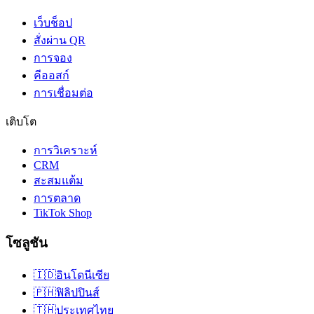
เว็บช็อป
สั่งผ่าน QR
การจอง
คีออสก์
การเชื่อมต่อ
เติบโต
การวิเคราะห์
CRM
สะสมแต้ม
การตลาด
TikTok Shop
โซลูชัน
🇮🇩
อินโดนีเซีย
🇵🇭
ฟิลิปปินส์
🇹🇭
ประเทศไทย