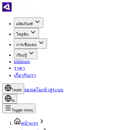
ผลิตภัณฑ์
โซลูชัน
การเชื่อมต่อ
เรียนรู้
kliklearn
ราคา
เกี่ยวกับเรา
จองเดโม
เข้าสู่ระบบ
ไทย
th
th
Toggle menu
หน้าแรก