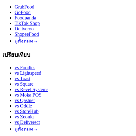
GrabFood
GoFood
Foodpanda
TikTok Shop
Deliveroo
ShopeeFood
ดูทั้งหมด
→
เปรียบเทียบ
vs
Foodics
vs
Lightspeed
vs
Toast
vs
Square
vs
Revel Systems
vs
Moka POS
vs
Qashier
vs
Oddle
vs
StoreHub
vs
Zeoniq
vs
Deliverect
ดูทั้งหมด
→