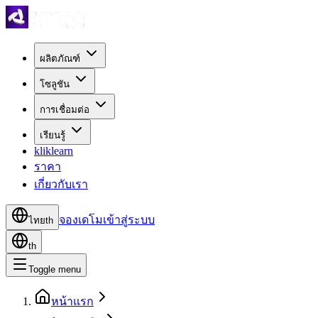
ผลิตภัณฑ์
โซลูชัน
การเชื่อมต่อ
เรียนรู้
kliklearn
ราคา
เกี่ยวกับเรา
จองเดโม
เข้าสู่ระบบ
ไทย
th
th
Toggle menu
หน้าแรก