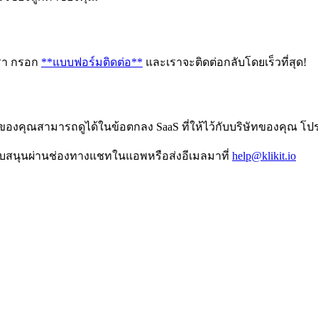
งเรา กรอก
**แบบฟอร์มติดต่อ**
และเราจะติดต่อกลับโดยเร็วที่สุด
!
คุณสามารถดูได้ในข้อตกลง SaaS ที่ให้ไว้กับบริษัทของคุณ โปรดติ
นับสนุนผ่านช่องทางแชทในแอพหรือส่งอีเมลมาที่
help@klikit.io