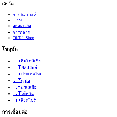
เติบโต
การวิเคราะห์
CRM
สะสมแต้ม
การตลาด
TikTok Shop
โซลูชัน
🇮🇩
อินโดนีเซีย
🇵🇭
ฟิลิปปินส์
🇹🇭
ประเทศไทย
🇯🇵
ญี่ปุ่น
🇲🇾
มาเลเซีย
🇹🇼
ไต้หวัน
🇸🇬
สิงคโปร์
การเชื่อมต่อ