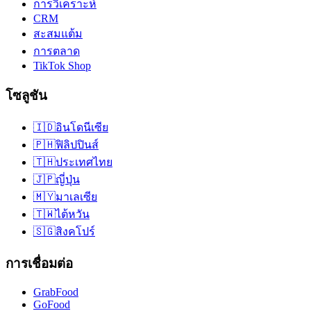
การวิเคราะห์
CRM
สะสมแต้ม
การตลาด
TikTok Shop
โซลูชัน
🇮🇩
อินโดนีเซีย
🇵🇭
ฟิลิปปินส์
🇹🇭
ประเทศไทย
🇯🇵
ญี่ปุ่น
🇲🇾
มาเลเซีย
🇹🇼
ไต้หวัน
🇸🇬
สิงคโปร์
การเชื่อมต่อ
GrabFood
GoFood