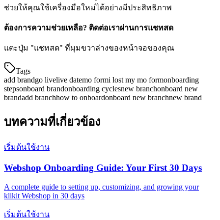
ช่วยให้คุณใช้เครื่องมือใหม่ได้อย่างมีประสิทธิภาพ
ต้องการความช่วยเหลือ? ติดต่อเราผ่านการแชทสด
แตะปุ่ม "แชทสด" ที่มุมขวาล่างของหน้าจอของคุณ
Tags
add brand
go live
live date
mo form
i lost my mo form
onboarding
steps
onboard brand
onboarding cycles
new branch
onboard new
brand
add branch
how to onboard
onboard new branch
new brand
บทความที่เกี่ยวข้อง
เริ่มต้นใช้งาน
Webshop Onboarding Guide: Your First 30 Days
A complete guide to setting up, customizing, and growing your
klikit Webshop in 30 days
เริ่มต้นใช้งาน