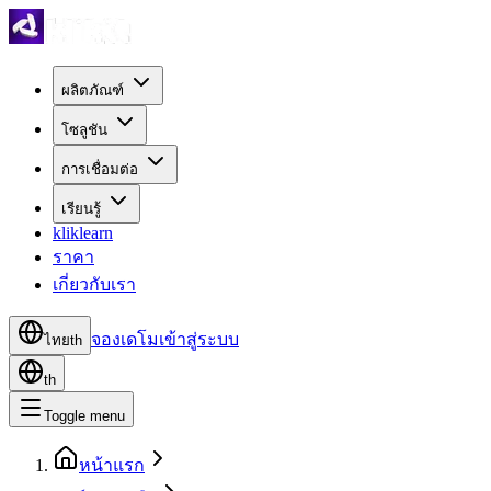
ผลิตภัณฑ์
โซลูชัน
การเชื่อมต่อ
เรียนรู้
kliklearn
ราคา
เกี่ยวกับเรา
จองเดโม
เข้าสู่ระบบ
ไทย
th
th
Toggle menu
หน้าแรก