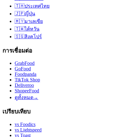
🇹🇭
ประเทศไทย
🇯🇵
ญี่ปุ่น
🇲🇾
มาเลเซีย
🇹🇼
ไต้หวัน
🇸🇬
สิงคโปร์
การเชื่อมต่อ
GrabFood
GoFood
Foodpanda
TikTok Shop
Deliveroo
ShopeeFood
ดูทั้งหมด
→
เปรียบเทียบ
vs
Foodics
vs
Lightspeed
vs
Toast