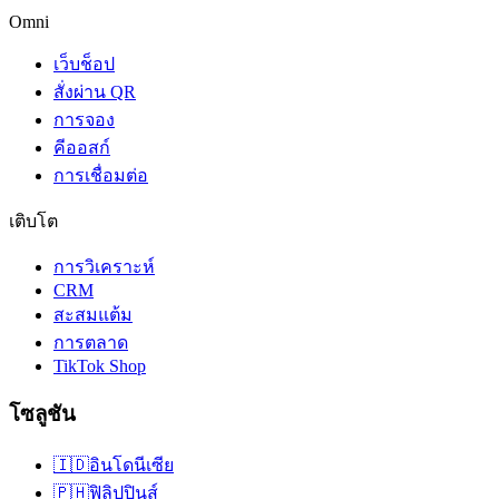
Omni
เว็บช็อป
สั่งผ่าน QR
การจอง
คีออสก์
การเชื่อมต่อ
เติบโต
การวิเคราะห์
CRM
สะสมแต้ม
การตลาด
TikTok Shop
โซลูชัน
🇮🇩
อินโดนีเซีย
🇵🇭
ฟิลิปปินส์