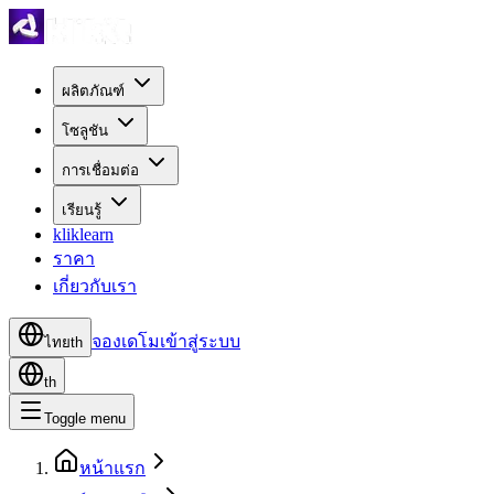
ผลิตภัณฑ์
โซลูชัน
การเชื่อมต่อ
เรียนรู้
kliklearn
ราคา
เกี่ยวกับเรา
จองเดโม
เข้าสู่ระบบ
ไทย
th
th
Toggle menu
หน้าแรก