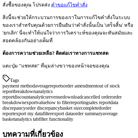
สั่งซื้อของคุณ โปรดส่ง
คำขอแก้ไขคำสั่ง
สิ่งนี้จะช่วยให้กระบวนการของเราในการแก้ไขคำสั่งในระบบ
ของเราสำหรับคุณด้วยการยืนยันว่าคำสั่งนั้นเป็น 'เสร็จสิ้น' หรือ
'ยกเลิก' นี่จะทำให้แน่ใจว่าการวิเคราะห์ของคุณจะทันสมัยและ
สอดคล้องกันอย่างเต็มที่
ต้องการความช่วยเหลือ? ติดต่อเราทางการแชทสด
แตะปุ่ม "แชทสด" ที่มุมล่างขวาของหน้าจอของคุณ
Tags
payment method
average
reports
order amendment
out of stock
report
breakdown
analytics
report
discount
analytics
revenue
download
cancelled order
order
breakdown
export
value
how to filter
reporting
sales report
data
discrepancy
order discrepancy
basket size
completed
order
report
export my data
filter
export data
order summary
average
basket
analytics tab
filter functionality
บทความที่เกี่ยวข้อง