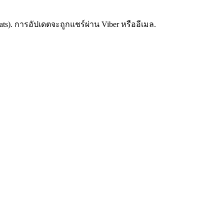
s). การอัปเดตจะถูกแชร์ผ่าน Viber หรืออีเมล.