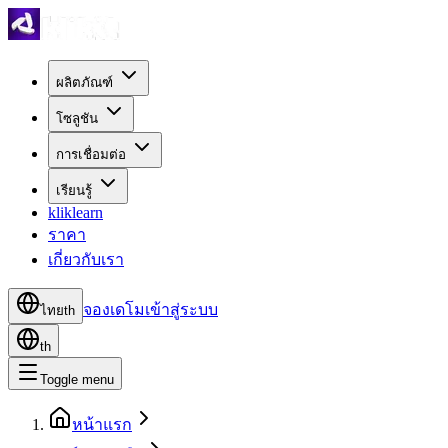
ผลิตภัณฑ์
โซลูชัน
การเชื่อมต่อ
เรียนรู้
kliklearn
ราคา
เกี่ยวกับเรา
จองเดโม
เข้าสู่ระบบ
ไทย
th
th
Toggle menu
หน้าแรก