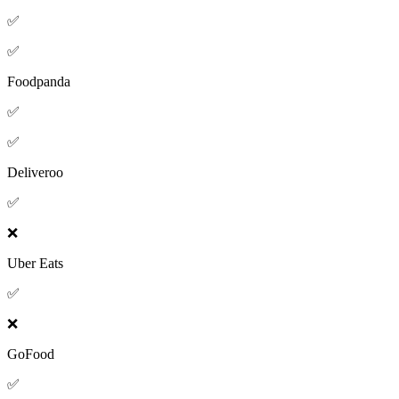
✅
✅
Foodpanda
✅
✅
Deliveroo
✅
❌
Uber Eats
✅
❌
GoFood
✅