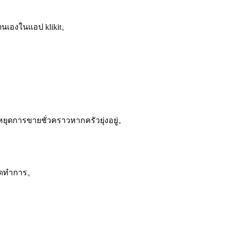
วยตนเองในแอป klikit。
อหยุดการขายชั่วคราวหากครัวยุ่งอยู่。
เปิดทำการ。