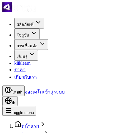
ผลิตภัณฑ์
โซลูชัน
การเชื่อมต่อ
เรียนรู้
kliklearn
ราคา
เกี่ยวกับเรา
จองเดโม
เข้าสู่ระบบ
ไทย
th
th
Toggle menu
หน้าแรก