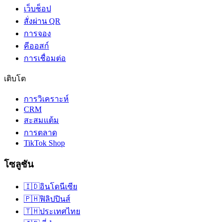
เว็บช็อป
สั่งผ่าน QR
การจอง
คีออสก์
การเชื่อมต่อ
เติบโต
การวิเคราะห์
CRM
สะสมแต้ม
การตลาด
TikTok Shop
โซลูชัน
🇮🇩
อินโดนีเซีย
🇵🇭
ฟิลิปปินส์
🇹🇭
ประเทศไทย