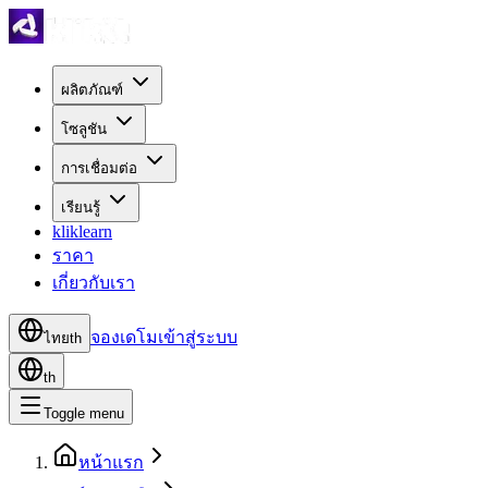
ผลิตภัณฑ์
โซลูชัน
การเชื่อมต่อ
เรียนรู้
kliklearn
ราคา
เกี่ยวกับเรา
จองเดโม
เข้าสู่ระบบ
ไทย
th
th
Toggle menu
หน้าแรก