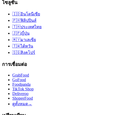
โซลูชัน
🇮🇩
อินโดนีเซีย
🇵🇭
ฟิลิปปินส์
🇹🇭
ประเทศไทย
🇯🇵
ญี่ปุ่น
🇲🇾
มาเลเซีย
🇹🇼
ไต้หวัน
🇸🇬
สิงคโปร์
การเชื่อมต่อ
GrabFood
GoFood
Foodpanda
TikTok Shop
Deliveroo
ShopeeFood
ดูทั้งหมด
→