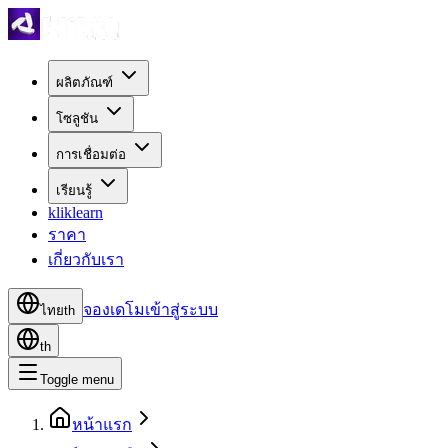
ผลิตภัณฑ์
โซลูชัน
การเชื่อมต่อ
เรียนรู้
kliklearn
ราคา
เกี่ยวกับเรา
จองเดโม
เข้าสู่ระบบ
ไทย
th
th
Toggle menu
หน้าแรก