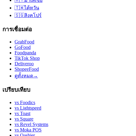
🇲🇾
มาเลเซีย
🇹🇼
ไต้หวัน
🇸🇬
สิงคโปร์
การเชื่อมต่อ
GrabFood
GoFood
Foodpanda
TikTok Shop
Deliveroo
ShopeeFood
ดูทั้งหมด
→
เปรียบเทียบ
vs
Foodics
vs
Lightspeed
vs
Toast
vs
Square
vs
Revel Systems
vs
Moka POS
vs
Qashier