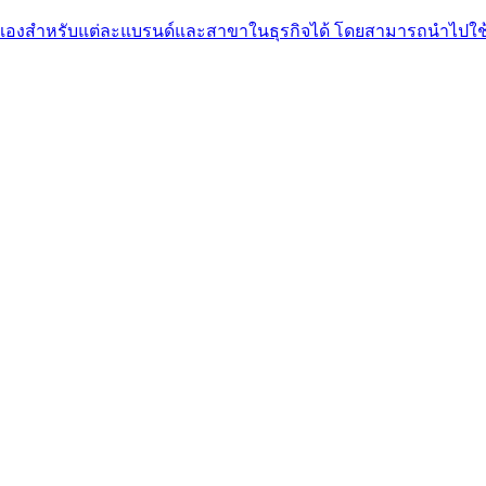
องตนเองสำหรับแต่ละแบรนด์และสาขาในธุรกิจได้ โดยสามารถนำไปใช้กั