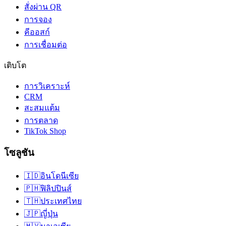
สั่งผ่าน QR
การจอง
คีออสก์
การเชื่อมต่อ
เติบโต
การวิเคราะห์
CRM
สะสมแต้ม
การตลาด
TikTok Shop
โซลูชัน
🇮🇩
อินโดนีเซีย
🇵🇭
ฟิลิปปินส์
🇹🇭
ประเทศไทย
🇯🇵
ญี่ปุ่น