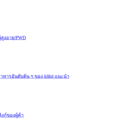
ู้สูงอายุ/PWD
าหารอันดับต้น ๆ ของ klikit แนะนำ
งก์ของผู้ค้า