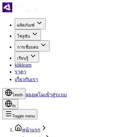
ผลิตภัณฑ์
โซลูชัน
การเชื่อมต่อ
เรียนรู้
kliklearn
ราคา
เกี่ยวกับเรา
จองเดโม
เข้าสู่ระบบ
ไทย
th
th
Toggle menu
หน้าแรก