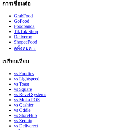
การเชื่อมต่อ
GrabFood
GoFood
Foodpanda
TikTok Shop
Deliveroo
ShopeeFood
ดูทั้งหมด
→
เปรียบเทียบ
vs
Foodics
vs
Lightspeed
vs
Toast
vs
Square
vs
Revel Systems
vs
Moka POS
vs
Qashier
vs
Oddle
vs
StoreHub
vs
Zeoniq
vs
Deliverect