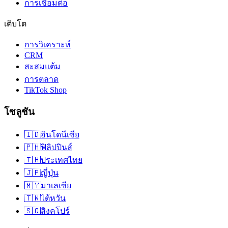
การเชื่อมต่อ
เติบโต
การวิเคราะห์
CRM
สะสมแต้ม
การตลาด
TikTok Shop
โซลูชัน
🇮🇩
อินโดนีเซีย
🇵🇭
ฟิลิปปินส์
🇹🇭
ประเทศไทย
🇯🇵
ญี่ปุ่น
🇲🇾
มาเลเซีย
🇹🇼
ไต้หวัน
🇸🇬
สิงคโปร์