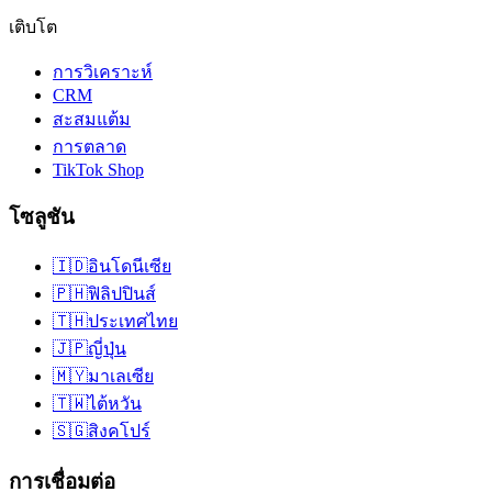
เติบโต
การวิเคราะห์
CRM
สะสมแต้ม
การตลาด
TikTok Shop
โซลูชัน
🇮🇩
อินโดนีเซีย
🇵🇭
ฟิลิปปินส์
🇹🇭
ประเทศไทย
🇯🇵
ญี่ปุ่น
🇲🇾
มาเลเซีย
🇹🇼
ไต้หวัน
🇸🇬
สิงคโปร์
การเชื่อมต่อ