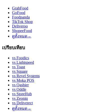
GrabFood
GoFood
Foodpanda
TikTok Shop
Deliveroo
ShopeeFood
ดูทั้งหมด
→
เปรียบเทียบ
vs
Foodics
vs
Lightspeed
vs
Toast
vs
Square
vs
Revel Systems
vs
Moka POS
vs
Qashier
vs
Oddle
vs
StoreHub
vs
Zeoniq
vs
Deliverect
ดูทั้งหมด
→