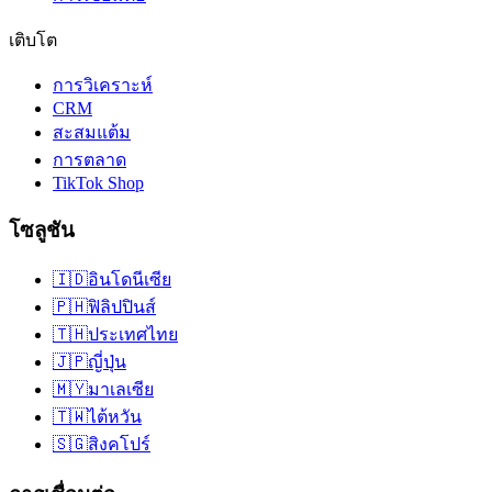
เติบโต
การวิเคราะห์
CRM
สะสมแต้ม
การตลาด
TikTok Shop
โซลูชัน
🇮🇩
อินโดนีเซีย
🇵🇭
ฟิลิปปินส์
🇹🇭
ประเทศไทย
🇯🇵
ญี่ปุ่น
🇲🇾
มาเลเซีย
🇹🇼
ไต้หวัน
🇸🇬
สิงคโปร์