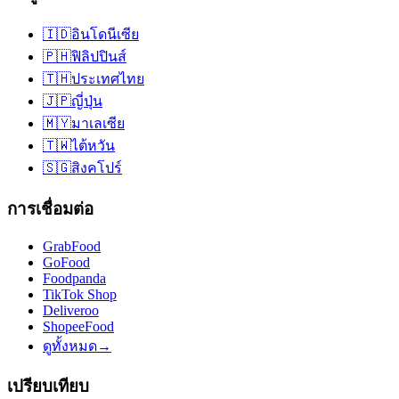
🇮🇩
อินโดนีเซีย
🇵🇭
ฟิลิปปินส์
🇹🇭
ประเทศไทย
🇯🇵
ญี่ปุ่น
🇲🇾
มาเลเซีย
🇹🇼
ไต้หวัน
🇸🇬
สิงคโปร์
การเชื่อมต่อ
GrabFood
GoFood
Foodpanda
TikTok Shop
Deliveroo
ShopeeFood
ดูทั้งหมด
→
เปรียบเทียบ