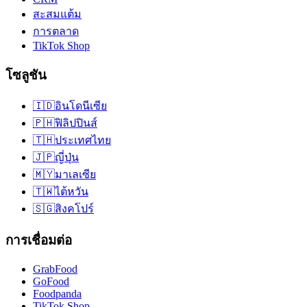
สะสมแต้ม
การตลาด
TikTok Shop
โซลูชัน
🇮🇩
อินโดนีเซีย
🇵🇭
ฟิลิปปินส์
🇹🇭
ประเทศไทย
🇯🇵
ญี่ปุ่น
🇲🇾
มาเลเซีย
🇹🇼
ไต้หวัน
🇸🇬
สิงคโปร์
การเชื่อมต่อ
GrabFood
GoFood
Foodpanda
TikTok Shop