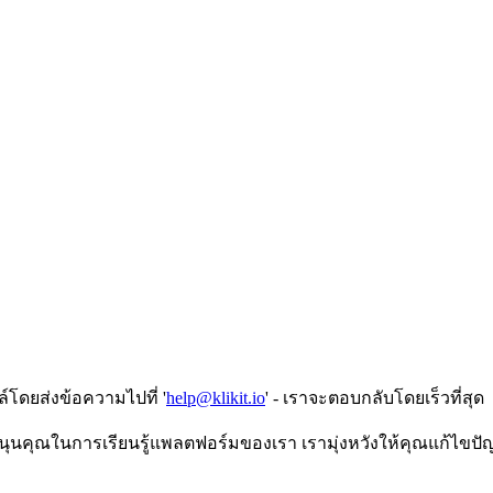
์โดยส่งข้อความไปที่ '
help@klikit.io
' - เราจะตอบกลับโดยเร็วที่สุด
บสนุนคุณในการเรียนรู้แพลตฟอร์มของเรา เรามุ่งหวังให้คุณแก้ไขป