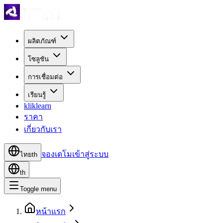
ผลิตภัณฑ์
โซลูชัน
การเชื่อมต่อ
เรียนรู้
kliklearn
ราคา
เกี่ยวกับเรา
จองเดโม
เข้าสู่ระบบ
ไทย
th
th
Toggle menu
หน้าแรก