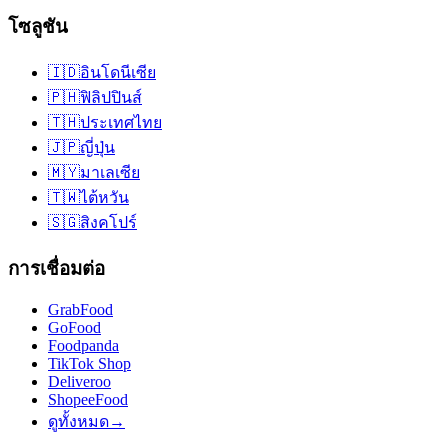
โซลูชัน
🇮🇩
อินโดนีเซีย
🇵🇭
ฟิลิปปินส์
🇹🇭
ประเทศไทย
🇯🇵
ญี่ปุ่น
🇲🇾
มาเลเซีย
🇹🇼
ไต้หวัน
🇸🇬
สิงคโปร์
การเชื่อมต่อ
GrabFood
GoFood
Foodpanda
TikTok Shop
Deliveroo
ShopeeFood
ดูทั้งหมด
→