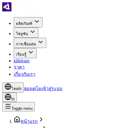
ผลิตภัณฑ์
โซลูชัน
การเชื่อมต่อ
เรียนรู้
kliklearn
ราคา
เกี่ยวกับเรา
จองเดโม
เข้าสู่ระบบ
ไทย
th
th
Toggle menu
หน้าแรก