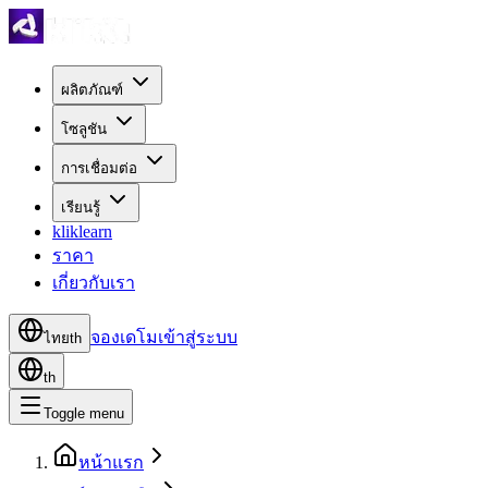
ผลิตภัณฑ์
โซลูชัน
การเชื่อมต่อ
เรียนรู้
kliklearn
ราคา
เกี่ยวกับเรา
จองเดโม
เข้าสู่ระบบ
ไทย
th
th
Toggle menu
หน้าแรก