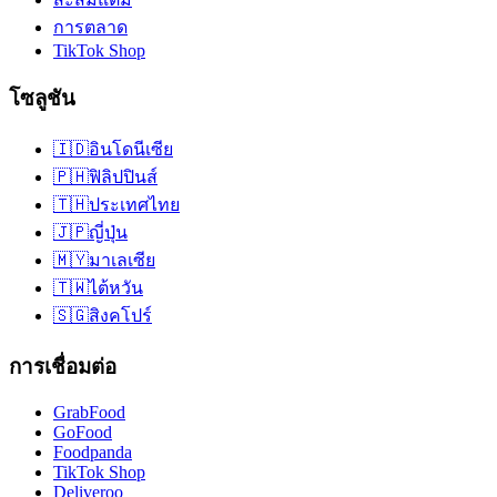
การตลาด
TikTok Shop
โซลูชัน
🇮🇩
อินโดนีเซีย
🇵🇭
ฟิลิปปินส์
🇹🇭
ประเทศไทย
🇯🇵
ญี่ปุ่น
🇲🇾
มาเลเซีย
🇹🇼
ไต้หวัน
🇸🇬
สิงคโปร์
การเชื่อมต่อ
GrabFood
GoFood
Foodpanda
TikTok Shop
Deliveroo