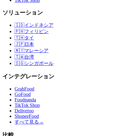
TikTok Shop
ソリューション
🇮🇩
インドネシア
🇵🇭
フィリピン
🇹🇭
タイ
🇯🇵
日本
🇲🇾
マレーシア
🇹🇼
台湾
🇸🇬
シンガポール
インテグレーション
GrabFood
GoFood
Foodpanda
TikTok Shop
Deliveroo
ShopeeFood
すべて見る
→
比較