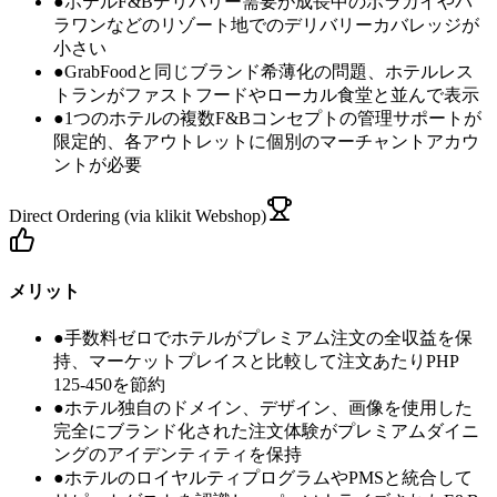
●
ホテルF&Bデリバリー需要が成長中のボラカイやパ
ラワンなどのリゾート地でのデリバリーカバレッジが
小さい
●
GrabFoodと同じブランド希薄化の問題、ホテルレス
トランがファストフードやローカル食堂と並んで表示
●
1つのホテルの複数F&Bコンセプトの管理サポートが
限定的、各アウトレットに個別のマーチャントアカウ
ントが必要
Direct Ordering (via klikit Webshop)
メリット
●
手数料ゼロでホテルがプレミアム注文の全収益を保
持、マーケットプレイスと比較して注文あたりPHP
125-450を節約
●
ホテル独自のドメイン、デザイン、画像を使用した
完全にブランド化された注文体験がプレミアムダイニ
ングのアイデンティティを保持
●
ホテルのロイヤルティプログラムやPMSと統合して