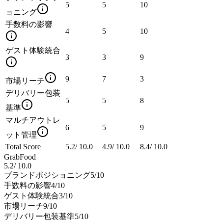
5
5
10
ョニング
手数料の影響
4
5
10
ゲスト体験統合
3
3
9
9
7
3
市場リーチ
デリバリー包装
5
5
8
基準
マルチアウトレ
6
5
9
ット管理
Total Score
5.2
/
10.0
4.9
/
10.0
8.4
/
10.0
GrabFood
5.2
/
10.0
ブランドポジショニング
5
/10
手数料の影響
4
/10
ゲスト体験統合
3
/10
市場リーチ
9
/10
デリバリー包装基準
5
/10