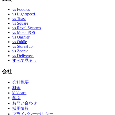
vs
Foodics
vs
Lightspeed
vs
Toast
vs
Square
vs
Revel Systems
vs
Moka POS
vs
Qashier
vs
Oddle
vs
StoreHub
vs
Zeoniq
vs
Deliverect
すべて見る
→
会社
会社概要
料金
kliklearn
学ぶ
お問い合わせ
採用情報
プライバシーポリシー