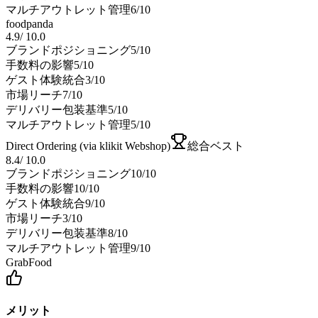
マルチアウトレット管理
6
/10
foodpanda
4.9
/
10.0
ブランドポジショニング
5
/10
手数料の影響
5
/10
ゲスト体験統合
3
/10
市場リーチ
7
/10
デリバリー包装基準
5
/10
マルチアウトレット管理
5
/10
Direct Ordering (via klikit Webshop)
総合ベスト
8.4
/
10.0
ブランドポジショニング
10
/10
手数料の影響
10
/10
ゲスト体験統合
9
/10
市場リーチ
3
/10
デリバリー包装基準
8
/10
マルチアウトレット管理
9
/10
GrabFood
メリット